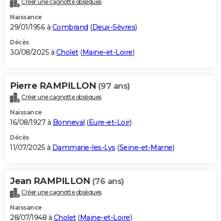
Créer une cagnotte obsèques
City break
Voyage de noces
Climat
Destinations
Voyage nature
Forum
+
PHOTO
Naissance
29/01/1956 à
Combrand
(
Deux-Sèvres
)
GUIDES D'ACHAT
Décès
30/08/2025 à
Cholet
(
Maine-et-Loire
)
BONS PLANS
CARTE DE VOEUX
Pierre RAMPILLON
(97 ans)
Carte Bonne année
Carte Pâques
Carte de Noël
Carte Saint-Valentin
Carte d'anniversaire
DICTIONNAIRE
Créer une cagnotte obsèques
Biographies
Expressions
Dictionnaire
Citations
Proverbes
PROGRAMME TV
Naissance
16/08/1927 à
Bonneval
(
Eure-et-Loir
)
COPAINS D'AVANT
Décès
11/07/2025 à
Dammarie-les-Lys
(
Seine-et-Marne
)
Se connecter
Collèges
Universités
Service militaire
S'inscrire
Lycées
Primaires
Entreprises
Avis de recherche
AVIS DE DÉCÈS
FORUM
Jean RAMPILLON
(76 ans)
Lifestyle
Sport
Television
Cinema
Bricolage
Culture
Auto
Voyage
Créer une cagnotte obsèques
Naissance
28/07/1948 à
Cholet
(
Maine-et-Loire
)