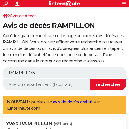
ACTUALITÉS
Connexion
S'inscrire
Avis de décès
Rechercher
Société
Education
Villes
Politique
Faits Divers
Monde
+
SPORT
Avis de décès RAMPILLON
Football
Cyclisme
Forum
Coupe du monde 2026
Tennis
Rugby
CULTURE
Accédez gratuitement sur cette page au carnet des décès des
TNT
Cinéma
Musique
Programme TV
Streaming
Sorties cinéma
+
RAMPILLON. Vous pouvez affiner votre recherche ou trouver
FINANCE
un avis de décès ou un avis d'obsèques plus ancien en tapant
Impôts
Immobilier
Banque
Crédit
Retraite
Epargne
Risques naturels par ville
Assurance
AUTO
le nom d'un défunt et/ou le nom ou le code postal d'une
commune dans le moteur de recherche ci-dessous.
Réserver un essai
Berlines
Forum auto
Essais
Citadines
SUV
+
HIGH-TECH
Meilleur smartphone
Ordinateurs
Guide high-tech
Mobiles
Internet
Jeux vidéo
+
BRICOLAGE
Aménagement intérieur
Cuisine
Jardinage
+
Forum
Extérieur
Salle de bains
Rangement
WEEK-END
Escapades
Expositions
Week-end nature
Guides de France
Patrimoine
Musées
+
LIFESTYLE
NOUVEAU :
publiez un
avis de décès gratuit
sur
Linternaute.com
Bien-être
Mode
+
Art de vivre
Loisirs
Modes de vie
SANTE
Yves RAMPILLON
Guide de la santé
Médicaments
+
Alimentation
Maladies
Sommeil
(69 ans)
VOYAGE