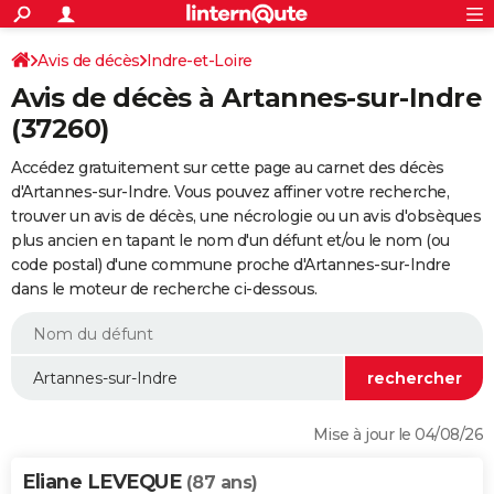
ACTUALITÉS
Connexion
S'inscrire
Avis de décès
Indre-et-Loire
Rechercher
Société
Education
Villes
Politique
Faits Divers
Monde
+
SPORT
Avis de décès à Artannes-sur-Indre
Football
Cyclisme
Forum
Coupe du monde 2026
Tennis
Rugby
CULTURE
(37260)
TNT
Cinéma
Musique
Programme TV
Streaming
Sorties cinéma
+
FINANCE
Accédez gratuitement sur cette page au carnet des décès
d'Artannes-sur-Indre. Vous pouvez affiner votre recherche,
Impôts
Immobilier
Banque
Crédit
Retraite
Epargne
Risques naturels par ville
Assurance
AUTO
trouver un avis de décès, une nécrologie ou un avis d'obsèques
plus ancien en tapant le nom d'un défunt et/ou le nom (ou
Réserver un essai
Berlines
Forum auto
Essais
Citadines
SUV
+
HIGH-TECH
code postal) d'une commune proche d'Artannes-sur-Indre
dans le moteur de recherche ci-dessous.
Meilleur smartphone
Ordinateurs
Guide high-tech
Mobiles
Internet
Jeux vidéo
+
BRICOLAGE
Aménagement intérieur
Cuisine
Jardinage
+
Forum
Extérieur
Salle de bains
Rangement
WEEK-END
Escapades
Expositions
Week-end nature
Guides de France
Patrimoine
Musées
+
LIFESTYLE
Bien-être
Mode
+
Art de vivre
Loisirs
Modes de vie
SANTE
Mise à jour le 04/08/26
Guide de la santé
Médicaments
+
Alimentation
Maladies
Sommeil
VOYAGE
Eliane LEVEQUE
(87 ans)