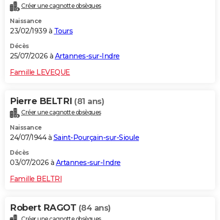
Créer une cagnotte obsèques
City break
Voyage de noces
Climat
Destinations
Voyage nature
Forum
+
PHOTO
Naissance
23/02/1939 à
Tours
GUIDES D'ACHAT
Décès
BONS PLANS
25/07/2026 à
Artannes-sur-Indre
CARTE DE VOEUX
Famille LEVEQUE
Carte Bonne année
Carte Pâques
Carte de Noël
Carte Saint-Valentin
Carte d'anniversaire
DICTIONNAIRE
Pierre BELTRI
(81 ans)
Biographies
Expressions
Dictionnaire
Citations
Proverbes
PROGRAMME TV
Créer une cagnotte obsèques
Naissance
COPAINS D'AVANT
24/07/1944 à
Saint-Pourçain-sur-Sioule
Se connecter
Collèges
Universités
Service militaire
S'inscrire
Lycées
Primaires
Entreprises
Avis de recherche
AVIS DE DÉCÈS
Décès
03/07/2026 à
Artannes-sur-Indre
FORUM
Famille BELTRI
Lifestyle
Sport
Television
Cinema
Bricolage
Culture
Auto
Voyage
Robert RAGOT
(84 ans)
Créer une cagnotte obsèques