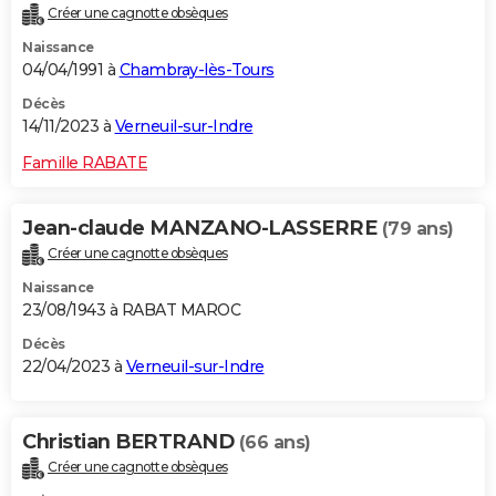
Créer une cagnotte obsèques
City break
Voyage de noces
Climat
Destinations
Voyage nature
Forum
+
PHOTO
Naissance
04/04/1991 à
Chambray-lès-Tours
GUIDES D'ACHAT
Décès
BONS PLANS
14/11/2023 à
Verneuil-sur-Indre
CARTE DE VOEUX
Famille RABATE
Carte Bonne année
Carte Pâques
Carte de Noël
Carte Saint-Valentin
Carte d'anniversaire
DICTIONNAIRE
Jean-claude MANZANO-LASSERRE
(79 ans)
Biographies
Expressions
Dictionnaire
Citations
Proverbes
PROGRAMME TV
Créer une cagnotte obsèques
Naissance
COPAINS D'AVANT
23/08/1943 à RABAT MAROC
Se connecter
Collèges
Universités
Service militaire
S'inscrire
Lycées
Primaires
Entreprises
Avis de recherche
AVIS DE DÉCÈS
Décès
22/04/2023 à
Verneuil-sur-Indre
FORUM
Lifestyle
Sport
Television
Cinema
Bricolage
Culture
Auto
Voyage
Christian BERTRAND
(66 ans)
Créer une cagnotte obsèques