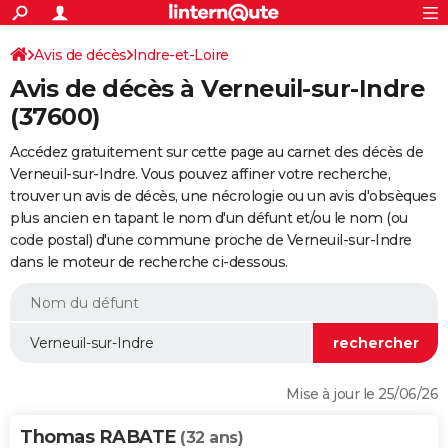
ACTUALITÉS
Connexion
S'inscrire
Avis de décès
Indre-et-Loire
Rechercher
Société
Education
Villes
Politique
Faits Divers
Monde
+
SPORT
Avis de décès à Verneuil-sur-Indre
Football
Cyclisme
Forum
Coupe du monde 2026
Tennis
Rugby
CULTURE
(37600)
TNT
Cinéma
Musique
Programme TV
Streaming
Sorties cinéma
+
FINANCE
Accédez gratuitement sur cette page au carnet des décès de
Verneuil-sur-Indre. Vous pouvez affiner votre recherche,
Impôts
Immobilier
Banque
Crédit
Retraite
Epargne
Risques naturels par ville
Assurance
AUTO
trouver un avis de décès, une nécrologie ou un avis d'obsèques
plus ancien en tapant le nom d'un défunt et/ou le nom (ou
Réserver un essai
Berlines
Forum auto
Essais
Citadines
SUV
+
HIGH-TECH
code postal) d'une commune proche de Verneuil-sur-Indre
dans le moteur de recherche ci-dessous.
Meilleur smartphone
Ordinateurs
Guide high-tech
Mobiles
Internet
Jeux vidéo
+
BRICOLAGE
Aménagement intérieur
Cuisine
Jardinage
+
Forum
Extérieur
Salle de bains
Rangement
WEEK-END
Escapades
Expositions
Week-end nature
Guides de France
Patrimoine
Musées
+
LIFESTYLE
Bien-être
Mode
+
Art de vivre
Loisirs
Modes de vie
SANTE
Mise à jour le 25/06/26
Guide de la santé
Médicaments
+
Alimentation
Maladies
Sommeil
VOYAGE
Thomas RABATE
(32 ans)