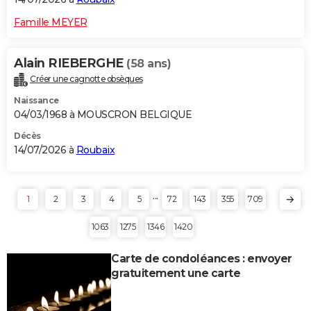
Famille MEYER
Alain RIEBERGHE
(58 ans)
Créer une cagnotte obsèques
Naissance
04/03/1968 à MOUSCRON BELGIQUE
Décès
14/07/2026 à
Roubaix
...
1
2
3
4
5
72
143
355
709
1063
1275
1346
1420
Carte de condoléances : envoyer
gratuitement une carte