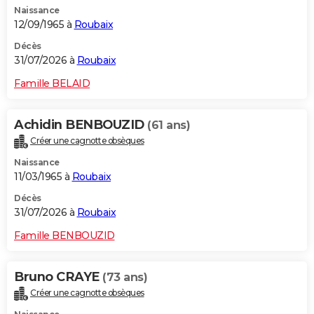
Naissance
City break
Voyage de noces
Climat
Destinations
Voyage nature
Forum
+
PHOTO
12/09/1965 à
Roubaix
GUIDES D'ACHAT
Décès
31/07/2026 à
Roubaix
BONS PLANS
Famille BELAID
CARTE DE VOEUX
Achidin BENBOUZID
(61 ans)
Carte Bonne année
Carte Pâques
Carte de Noël
Carte Saint-Valentin
Carte d'anniversaire
DICTIONNAIRE
Créer une cagnotte obsèques
Biographies
Expressions
Dictionnaire
Citations
Proverbes
PROGRAMME TV
Naissance
11/03/1965 à
Roubaix
COPAINS D'AVANT
Décès
31/07/2026 à
Roubaix
Se connecter
Collèges
Universités
Service militaire
S'inscrire
Lycées
Primaires
Entreprises
Avis de recherche
AVIS DE DÉCÈS
Famille BENBOUZID
FORUM
Lifestyle
Sport
Television
Cinema
Bricolage
Culture
Auto
Voyage
Bruno CRAYE
(73 ans)
Créer une cagnotte obsèques