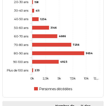
20-30 ans
158
30-40 ans
411
40-50 ans
1234
50-60 ans
3146
60-70 ans
4686
70-80 ans
7256
80-90 ans
9654
90-100 ans
4923
Plus de 100 ans
233
0k
2,5k
5k
7,5k
10k
12,…
Personnes décédées
Nombre de
% des