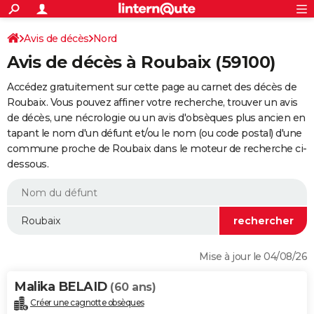
ACTUALITÉS
Connexion
S'inscrire
Avis de décès
Nord
Rechercher
Société
Education
Villes
Politique
Faits Divers
Monde
+
SPORT
Avis de décès à Roubaix (59100)
Football
Cyclisme
Forum
Coupe du monde 2026
Tennis
Rugby
CULTURE
Accédez gratuitement sur cette page au carnet des décès de
TNT
Cinéma
Musique
Programme TV
Streaming
Sorties cinéma
+
Roubaix. Vous pouvez affiner votre recherche, trouver un avis
FINANCE
de décès, une nécrologie ou un avis d'obsèques plus ancien en
Impôts
Immobilier
Banque
Crédit
Retraite
Epargne
Risques naturels par ville
Assurance
AUTO
tapant le nom d'un défunt et/ou le nom (ou code postal) d'une
commune proche de Roubaix dans le moteur de recherche ci-
Réserver un essai
Berlines
Forum auto
Essais
Citadines
SUV
+
HIGH-TECH
dessous.
Meilleur smartphone
Ordinateurs
Guide high-tech
Mobiles
Internet
Jeux vidéo
+
BRICOLAGE
Aménagement intérieur
Cuisine
Jardinage
+
Forum
Extérieur
Salle de bains
Rangement
WEEK-END
Escapades
Expositions
Week-end nature
Guides de France
Patrimoine
Musées
+
LIFESTYLE
Mise à jour le 04/08/26
Bien-être
Mode
+
Art de vivre
Loisirs
Modes de vie
SANTE
Malika BELAID
(60 ans)
Guide de la santé
Médicaments
+
Alimentation
Maladies
Sommeil
VOYAGE
Créer une cagnotte obsèques