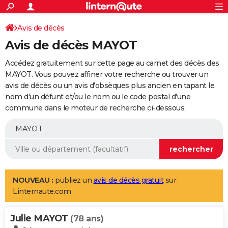
ACTUALITÉS
Connexion
S'inscrire
Avis de décès
Rechercher
Société
Education
Villes
Politique
Faits Divers
Monde
+
SPORT
Avis de décès MAYOT
Football
Cyclisme
Forum
Coupe du monde 2026
Tennis
Rugby
CULTURE
Accédez gratuitement sur cette page au carnet des décès des
TNT
Cinéma
Musique
Programme TV
Streaming
Sorties cinéma
+
MAYOT. Vous pouvez affiner votre recherche ou trouver un
FINANCE
avis de décès ou un avis d'obsèques plus ancien en tapant le
Impôts
Immobilier
Banque
Crédit
Retraite
Epargne
Risques naturels par ville
Assurance
AUTO
nom d'un défunt et/ou le nom ou le code postal d'une
commune dans le moteur de recherche ci-dessous.
Réserver un essai
Berlines
Forum auto
Essais
Citadines
SUV
+
HIGH-TECH
Meilleur smartphone
Ordinateurs
Guide high-tech
Mobiles
Internet
Jeux vidéo
+
BRICOLAGE
Aménagement intérieur
Cuisine
Jardinage
+
Forum
Extérieur
Salle de bains
Rangement
WEEK-END
Escapades
Expositions
Week-end nature
Guides de France
Patrimoine
Musées
+
LIFESTYLE
NOUVEAU :
publiez un
avis de décès gratuit
sur
Linternaute.com
Bien-être
Mode
+
Art de vivre
Loisirs
Modes de vie
SANTE
Julie MAYOT
Guide de la santé
Médicaments
+
Alimentation
Maladies
Sommeil
(78 ans)
VOYAGE