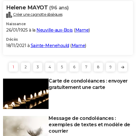
Helene MAYOT
(96 ans)
Créer une cagnotte obsèques
Naissance
26/01/1925 à la
Neuville-aux-Bois
(
Marne
)
Décès
18/11/2021 à
Sainte-Menehould
(
Marne
)
1
2
3
4
5
6
7
8
9
Carte de condoléances : envoyer
gratuitement une carte
Message de condoléances :
exemples de textes et modèle de
courrier