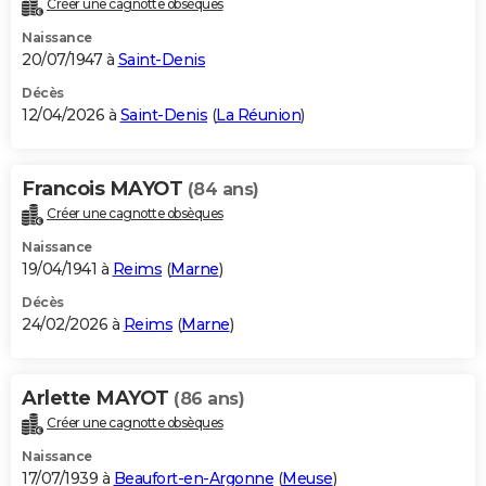
Créer une cagnotte obsèques
City break
Voyage de noces
Climat
Destinations
Voyage nature
Forum
+
PHOTO
Naissance
20/07/1947 à
Saint-Denis
GUIDES D'ACHAT
Décès
12/04/2026 à
Saint-Denis
(
La Réunion
)
BONS PLANS
CARTE DE VOEUX
Francois MAYOT
(84 ans)
Carte Bonne année
Carte Pâques
Carte de Noël
Carte Saint-Valentin
Carte d'anniversaire
DICTIONNAIRE
Créer une cagnotte obsèques
Biographies
Expressions
Dictionnaire
Citations
Proverbes
PROGRAMME TV
Naissance
19/04/1941 à
Reims
(
Marne
)
COPAINS D'AVANT
Décès
24/02/2026 à
Reims
(
Marne
)
Se connecter
Collèges
Universités
Service militaire
S'inscrire
Lycées
Primaires
Entreprises
Avis de recherche
AVIS DE DÉCÈS
FORUM
Arlette MAYOT
(86 ans)
Lifestyle
Sport
Television
Cinema
Bricolage
Culture
Auto
Voyage
Créer une cagnotte obsèques
Naissance
17/07/1939 à
Beaufort-en-Argonne
(
Meuse
)