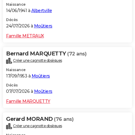
Naissance
City break
Voyage de noces
Climat
Destinations
Voyage nature
Forum
+
PHOTO
14/06/1941 à
Albertville
GUIDES D'ACHAT
Décès
24/07/2026 à
Moûtiers
BONS PLANS
Famille METRAUX
CARTE DE VOEUX
Bernard MARQUETTY
(72 ans)
Carte Bonne année
Carte Pâques
Carte de Noël
Carte Saint-Valentin
Carte d'anniversaire
DICTIONNAIRE
Créer une cagnotte obsèques
Biographies
Expressions
Dictionnaire
Citations
Proverbes
PROGRAMME TV
Naissance
17/09/1953 à
Moûtiers
COPAINS D'AVANT
Décès
07/07/2026 à
Moûtiers
Se connecter
Collèges
Universités
Service militaire
S'inscrire
Lycées
Primaires
Entreprises
Avis de recherche
AVIS DE DÉCÈS
Famille MARQUETTY
FORUM
Lifestyle
Sport
Television
Cinema
Bricolage
Culture
Auto
Voyage
Gerard MORAND
(76 ans)
Créer une cagnotte obsèques