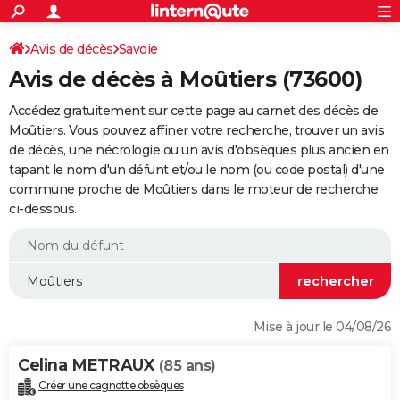
ACTUALITÉS
Connexion
S'inscrire
Avis de décès
Savoie
Rechercher
Société
Education
Villes
Politique
Faits Divers
Monde
+
SPORT
Avis de décès à Moûtiers (73600)
Football
Cyclisme
Forum
Coupe du monde 2026
Tennis
Rugby
CULTURE
Accédez gratuitement sur cette page au carnet des décès de
TNT
Cinéma
Musique
Programme TV
Streaming
Sorties cinéma
+
Moûtiers. Vous pouvez affiner votre recherche, trouver un avis
FINANCE
de décès, une nécrologie ou un avis d'obsèques plus ancien en
Impôts
Immobilier
Banque
Crédit
Retraite
Epargne
Risques naturels par ville
Assurance
AUTO
tapant le nom d'un défunt et/ou le nom (ou code postal) d'une
commune proche de Moûtiers dans le moteur de recherche
Réserver un essai
Berlines
Forum auto
Essais
Citadines
SUV
+
HIGH-TECH
ci-dessous.
Meilleur smartphone
Ordinateurs
Guide high-tech
Mobiles
Internet
Jeux vidéo
+
BRICOLAGE
Aménagement intérieur
Cuisine
Jardinage
+
Forum
Extérieur
Salle de bains
Rangement
WEEK-END
Escapades
Expositions
Week-end nature
Guides de France
Patrimoine
Musées
+
LIFESTYLE
Mise à jour le 04/08/26
Bien-être
Mode
+
Art de vivre
Loisirs
Modes de vie
SANTE
Celina METRAUX
(85 ans)
Guide de la santé
Médicaments
+
Alimentation
Maladies
Sommeil
VOYAGE
Créer une cagnotte obsèques