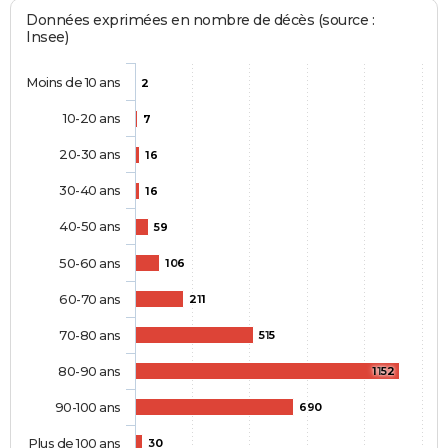
Données exprimées en nombre de décès (source :
Insee)
Moins de 10 ans
2
10-20 ans
7
20-30 ans
16
30-40 ans
16
40-50 ans
59
50-60 ans
106
60-70 ans
211
70-80 ans
515
80-90 ans
1152
90-100 ans
690
Plus de 100 ans
30