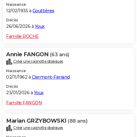
Naissance
City break
Voyage de noces
Climat
Destinations
Voyage nature
Forum
+
PHOTO
12/02/1935 à
Gouttières
GUIDES D'ACHAT
Décès
26/06/2026 à
Youx
BONS PLANS
Famille ROCHE
CARTE DE VOEUX
Annie FANGON
(63 ans)
Carte Bonne année
Carte Pâques
Carte de Noël
Carte Saint-Valentin
Carte d'anniversaire
DICTIONNAIRE
Créer une cagnotte obsèques
Biographies
Expressions
Dictionnaire
Citations
Proverbes
PROGRAMME TV
Naissance
02/11/1962 à
Clermont-Ferrand
COPAINS D'AVANT
Décès
23/01/2026 à
Youx
Se connecter
Collèges
Universités
Service militaire
S'inscrire
Lycées
Primaires
Entreprises
Avis de recherche
AVIS DE DÉCÈS
Famille FANGON
FORUM
Lifestyle
Sport
Television
Cinema
Bricolage
Culture
Auto
Voyage
Marian GRZYBOWSKI
(88 ans)
Créer une cagnotte obsèques