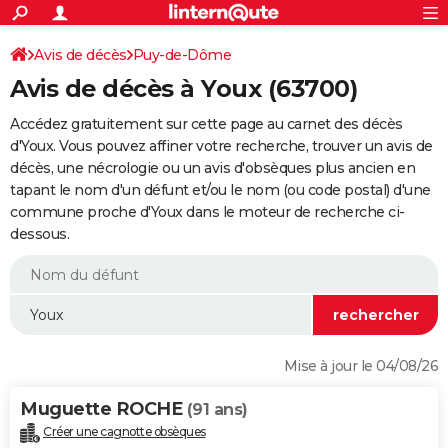
ACTUALITÉS
Connexion
S'inscrire
Avis de décès
Puy-de-Dôme
Rechercher
Société
Education
Villes
Politique
Faits Divers
Monde
+
SPORT
Avis de décès à Youx (63700)
Football
Cyclisme
Forum
Coupe du monde 2026
Tennis
Rugby
CULTURE
Accédez gratuitement sur cette page au carnet des décès
TNT
Cinéma
Musique
Programme TV
Streaming
Sorties cinéma
+
d'Youx. Vous pouvez affiner votre recherche, trouver un avis de
FINANCE
décès, une nécrologie ou un avis d'obsèques plus ancien en
Impôts
Immobilier
Banque
Crédit
Retraite
Epargne
Risques naturels par ville
Assurance
AUTO
tapant le nom d'un défunt et/ou le nom (ou code postal) d'une
commune proche d'Youx dans le moteur de recherche ci-
Réserver un essai
Berlines
Forum auto
Essais
Citadines
SUV
+
HIGH-TECH
dessous.
Meilleur smartphone
Ordinateurs
Guide high-tech
Mobiles
Internet
Jeux vidéo
+
BRICOLAGE
Aménagement intérieur
Cuisine
Jardinage
+
Forum
Extérieur
Salle de bains
Rangement
WEEK-END
Escapades
Expositions
Week-end nature
Guides de France
Patrimoine
Musées
+
LIFESTYLE
Mise à jour le 04/08/26
Bien-être
Mode
+
Art de vivre
Loisirs
Modes de vie
SANTE
Muguette ROCHE
(91 ans)
Guide de la santé
Médicaments
+
Alimentation
Maladies
Sommeil
VOYAGE
Créer une cagnotte obsèques