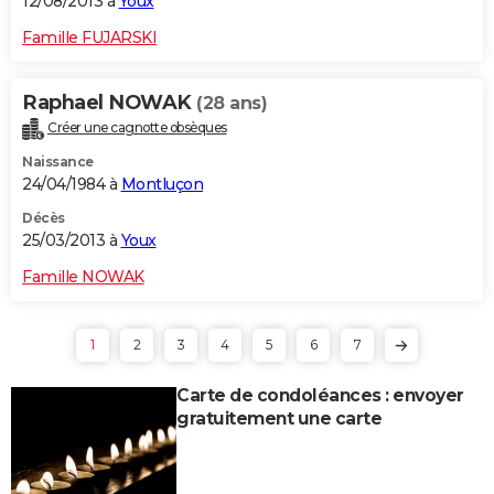
12/08/2013 à
Youx
Famille FUJARSKI
Raphael NOWAK
(28 ans)
Créer une cagnotte obsèques
Naissance
24/04/1984 à
Montluçon
Décès
25/03/2013 à
Youx
Famille NOWAK
1
2
3
4
5
6
7
Carte de condoléances : envoyer
gratuitement une carte