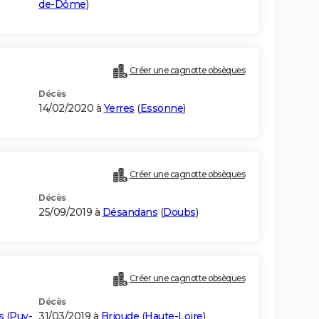
de-Dôme
)
Créer une cagnotte obsèques
Décès
14/02/2020 à
Yerres
(
Essonne
)
Créer une cagnotte obsèques
Décès
25/09/2019 à
Désandans
(
Doubs
)
Créer une cagnotte obsèques
Décès
s
(
Puy-
31/03/2019 à
Brioude
(
Haute-Loire
)