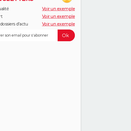
alité
Voir un exemple
rt
Voir un exemple
dossiers d'actu
Voir un exemple