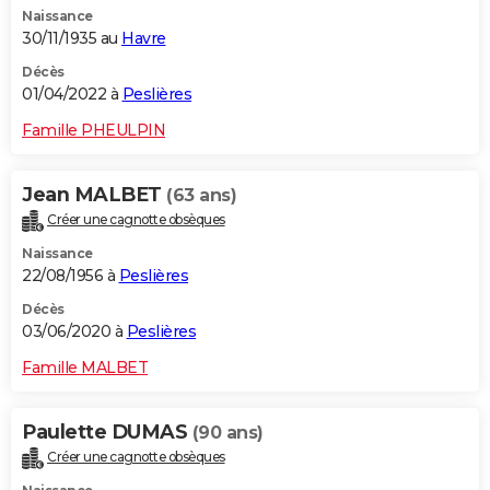
Naissance
City break
Voyage de noces
Climat
Destinations
Voyage nature
Forum
+
PHOTO
30/11/1935 au
Havre
GUIDES D'ACHAT
Décès
01/04/2022 à
Peslières
BONS PLANS
Famille PHEULPIN
CARTE DE VOEUX
Jean MALBET
(63 ans)
Carte Bonne année
Carte Pâques
Carte de Noël
Carte Saint-Valentin
Carte d'anniversaire
DICTIONNAIRE
Créer une cagnotte obsèques
Biographies
Expressions
Dictionnaire
Citations
Proverbes
PROGRAMME TV
Naissance
22/08/1956 à
Peslières
COPAINS D'AVANT
Décès
03/06/2020 à
Peslières
Se connecter
Collèges
Universités
Service militaire
S'inscrire
Lycées
Primaires
Entreprises
Avis de recherche
AVIS DE DÉCÈS
Famille MALBET
FORUM
Lifestyle
Sport
Television
Cinema
Bricolage
Culture
Auto
Voyage
Paulette DUMAS
(90 ans)
Créer une cagnotte obsèques