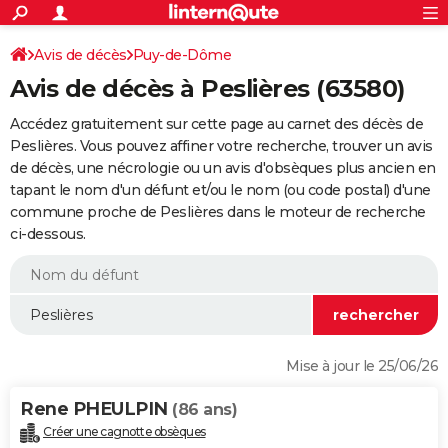
ACTUALITÉS
Connexion
S'inscrire
Avis de décès
Puy-de-Dôme
Rechercher
Société
Education
Villes
Politique
Faits Divers
Monde
+
SPORT
Avis de décès à Peslières (63580)
Football
Cyclisme
Forum
Coupe du monde 2026
Tennis
Rugby
CULTURE
Accédez gratuitement sur cette page au carnet des décès de
TNT
Cinéma
Musique
Programme TV
Streaming
Sorties cinéma
+
Peslières. Vous pouvez affiner votre recherche, trouver un avis
FINANCE
de décès, une nécrologie ou un avis d'obsèques plus ancien en
Impôts
Immobilier
Banque
Crédit
Retraite
Epargne
Risques naturels par ville
Assurance
AUTO
tapant le nom d'un défunt et/ou le nom (ou code postal) d'une
commune proche de Peslières dans le moteur de recherche
Réserver un essai
Berlines
Forum auto
Essais
Citadines
SUV
+
HIGH-TECH
ci-dessous.
Meilleur smartphone
Ordinateurs
Guide high-tech
Mobiles
Internet
Jeux vidéo
+
BRICOLAGE
Aménagement intérieur
Cuisine
Jardinage
+
Forum
Extérieur
Salle de bains
Rangement
WEEK-END
Escapades
Expositions
Week-end nature
Guides de France
Patrimoine
Musées
+
LIFESTYLE
Mise à jour le 25/06/26
Bien-être
Mode
+
Art de vivre
Loisirs
Modes de vie
SANTE
Rene PHEULPIN
(86 ans)
Guide de la santé
Médicaments
+
Alimentation
Maladies
Sommeil
VOYAGE
Créer une cagnotte obsèques