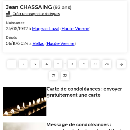
Jean CHASSAING
(92 ans)
Créer une cagnotte obsèques
Naissance
24/06/1932 à
Magnac-Laval
(
Haute-Vienne
)
Décès
06/10/2024 à
Bellac
(
Haute-Vienne
)
...
1
2
3
4
5
8
15
22
26
27
32
Carte de condoléances : envoyer
gratuitement une carte
Message de condoléances :