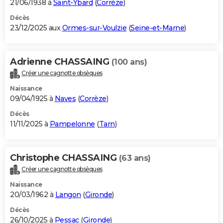
21/06/1938 à
Saint-Ybard
(
Corrèze
)
Décès
23/12/2025 aux
Ormes-sur-Voulzie
(
Seine-et-Marne
)
Adrienne CHASSAING
(100 ans)
Créer une cagnotte obsèques
Naissance
09/04/1925 à
Naves
(
Corrèze
)
Décès
11/11/2025 à
Pampelonne
(
Tarn
)
Christophe CHASSAING
(63 ans)
Créer une cagnotte obsèques
Naissance
20/03/1962 à
Langon
(
Gironde
)
Décès
26/10/2025 à
Pessac
(
Gironde
)