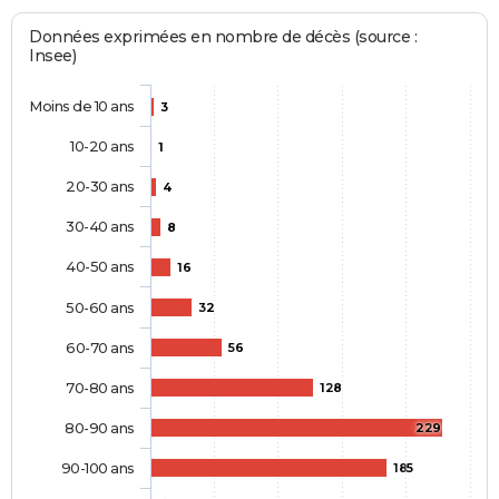
Données exprimées en nombre de décès (source :
Insee)
Moins de 10 ans
3
10-20 ans
1
20-30 ans
4
30-40 ans
8
40-50 ans
16
50-60 ans
32
60-70 ans
56
70-80 ans
128
80-90 ans
229
90-100 ans
185