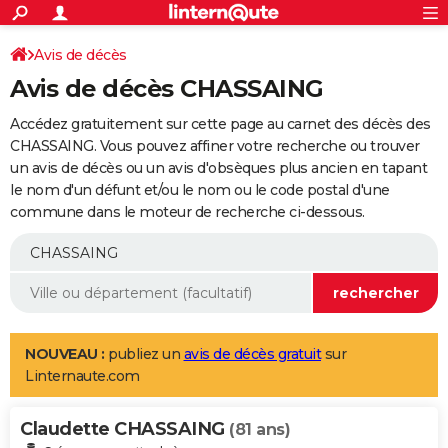
ACTUALITÉS
Connexion
S'inscrire
Avis de décès
Rechercher
Société
Education
Villes
Politique
Faits Divers
Monde
+
SPORT
Avis de décès CHASSAING
Football
Cyclisme
Forum
Coupe du monde 2026
Tennis
Rugby
CULTURE
Accédez gratuitement sur cette page au carnet des décès des
TNT
Cinéma
Musique
Programme TV
Streaming
Sorties cinéma
+
CHASSAING. Vous pouvez affiner votre recherche ou trouver
FINANCE
un avis de décès ou un avis d'obsèques plus ancien en tapant
Impôts
Immobilier
Banque
Crédit
Retraite
Epargne
Risques naturels par ville
Assurance
AUTO
le nom d'un défunt et/ou le nom ou le code postal d'une
commune dans le moteur de recherche ci-dessous.
Réserver un essai
Berlines
Forum auto
Essais
Citadines
SUV
+
HIGH-TECH
Meilleur smartphone
Ordinateurs
Guide high-tech
Mobiles
Internet
Jeux vidéo
+
BRICOLAGE
Aménagement intérieur
Cuisine
Jardinage
+
Forum
Extérieur
Salle de bains
Rangement
WEEK-END
Escapades
Expositions
Week-end nature
Guides de France
Patrimoine
Musées
+
LIFESTYLE
NOUVEAU :
publiez un
avis de décès gratuit
sur
Linternaute.com
Bien-être
Mode
+
Art de vivre
Loisirs
Modes de vie
SANTE
Claudette CHASSAING
Guide de la santé
Médicaments
+
Alimentation
Maladies
Sommeil
(81 ans)
VOYAGE