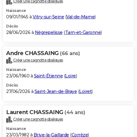
Créer une cagnotte obsèques
City break
Voyage de noces
Climat
Destinations
Voyage nature
Forum
+
PHOTO
Naissance
09/01/1945 à
Vitry-sur-Seine
(
Val-de-Marne
)
GUIDES D'ACHAT
Décès
28/06/2026 à
Nègrepelisse
(
Tarn-et-Garonne
)
BONS PLANS
CARTE DE VOEUX
Andre CHASSAING
(66 ans)
Carte Bonne année
Carte Pâques
Carte de Noël
Carte Saint-Valentin
Carte d'anniversaire
DICTIONNAIRE
Créer une cagnotte obsèques
Biographies
Expressions
Dictionnaire
Citations
Proverbes
PROGRAMME TV
Naissance
23/06/1960 à
Saint-Étienne
(
Loire
)
COPAINS D'AVANT
Décès
27/06/2026 à
Saint-Jean-de-Braye
(
Loiret
)
Se connecter
Collèges
Universités
Service militaire
S'inscrire
Lycées
Primaires
Entreprises
Avis de recherche
AVIS DE DÉCÈS
FORUM
Laurent CHASSAING
(44 ans)
Lifestyle
Sport
Television
Cinema
Bricolage
Culture
Auto
Voyage
Créer une cagnotte obsèques
Naissance
23/03/1982 à
Brive-la-Gaillarde
(
Corrèze
)