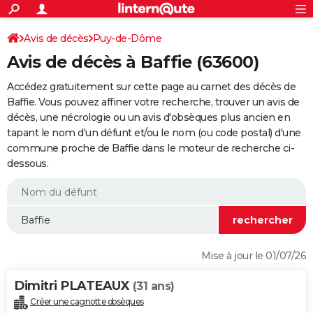
ACTUALITÉS
Connexion
S'inscrire
Avis de décès
Puy-de-Dôme
Rechercher
Société
Education
Villes
Politique
Faits Divers
Monde
+
SPORT
Avis de décès à Baffie (63600)
Football
Cyclisme
Forum
Coupe du monde 2026
Tennis
Rugby
CULTURE
Accédez gratuitement sur cette page au carnet des décès de
TNT
Cinéma
Musique
Programme TV
Streaming
Sorties cinéma
+
Baffie. Vous pouvez affiner votre recherche, trouver un avis de
FINANCE
décès, une nécrologie ou un avis d'obsèques plus ancien en
Impôts
Immobilier
Banque
Crédit
Retraite
Epargne
Risques naturels par ville
Assurance
AUTO
tapant le nom d'un défunt et/ou le nom (ou code postal) d'une
commune proche de Baffie dans le moteur de recherche ci-
Réserver un essai
Berlines
Forum auto
Essais
Citadines
SUV
+
HIGH-TECH
dessous.
Meilleur smartphone
Ordinateurs
Guide high-tech
Mobiles
Internet
Jeux vidéo
+
BRICOLAGE
Aménagement intérieur
Cuisine
Jardinage
+
Forum
Extérieur
Salle de bains
Rangement
WEEK-END
Escapades
Expositions
Week-end nature
Guides de France
Patrimoine
Musées
+
LIFESTYLE
Mise à jour le 01/07/26
Bien-être
Mode
+
Art de vivre
Loisirs
Modes de vie
SANTE
Dimitri PLATEAUX
(31 ans)
Guide de la santé
Médicaments
+
Alimentation
Maladies
Sommeil
VOYAGE
Créer une cagnotte obsèques