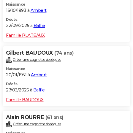
Naissance
City break
Voyage de noces
Climat
Destinations
Voyage nature
Forum
+
PHOTO
15/10/1993 à
Ambert
GUIDES D'ACHAT
Décès
22/09/2025 à
Baffie
BONS PLANS
Famille PLATEAUX
CARTE DE VOEUX
Gilbert BAUDOUX
(74 ans)
Carte Bonne année
Carte Pâques
Carte de Noël
Carte Saint-Valentin
Carte d'anniversaire
DICTIONNAIRE
Créer une cagnotte obsèques
Biographies
Expressions
Dictionnaire
Citations
Proverbes
PROGRAMME TV
Naissance
20/01/1951 à
Ambert
COPAINS D'AVANT
Décès
27/03/2025 à
Baffie
Se connecter
Collèges
Universités
Service militaire
S'inscrire
Lycées
Primaires
Entreprises
Avis de recherche
AVIS DE DÉCÈS
Famille BAUDOUX
FORUM
Lifestyle
Sport
Television
Cinema
Bricolage
Culture
Auto
Voyage
Alain ROURRE
(61 ans)
Créer une cagnotte obsèques