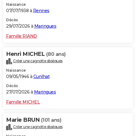
Naissance
City break
Voyage de noces
Climat
Destinations
Voyage nature
Forum
+
PHOTO
07/07/1938 à
Rennes
GUIDES D'ACHAT
Décès
29/07/2026 à
Maringues
BONS PLANS
Famille RIAND
CARTE DE VOEUX
Henri MICHEL
(80 ans)
Carte Bonne année
Carte Pâques
Carte de Noël
Carte Saint-Valentin
Carte d'anniversaire
DICTIONNAIRE
Créer une cagnotte obsèques
Biographies
Expressions
Dictionnaire
Citations
Proverbes
PROGRAMME TV
Naissance
09/05/1946 à
Cunlhat
COPAINS D'AVANT
Décès
27/07/2026 à
Maringues
Se connecter
Collèges
Universités
Service militaire
S'inscrire
Lycées
Primaires
Entreprises
Avis de recherche
AVIS DE DÉCÈS
Famille MICHEL
FORUM
Lifestyle
Sport
Television
Cinema
Bricolage
Culture
Auto
Voyage
Marie BRUN
(101 ans)
Créer une cagnotte obsèques