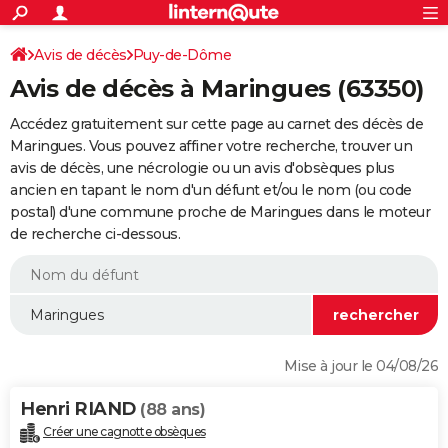
ACTUALITÉS
Connexion
S'inscrire
Avis de décès
Puy-de-Dôme
Rechercher
Société
Education
Villes
Politique
Faits Divers
Monde
+
SPORT
Avis de décès à Maringues (63350)
Football
Cyclisme
Forum
Coupe du monde 2026
Tennis
Rugby
CULTURE
Accédez gratuitement sur cette page au carnet des décès de
TNT
Cinéma
Musique
Programme TV
Streaming
Sorties cinéma
+
Maringues. Vous pouvez affiner votre recherche, trouver un
FINANCE
avis de décès, une nécrologie ou un avis d'obsèques plus
Impôts
Immobilier
Banque
Crédit
Retraite
Epargne
Risques naturels par ville
Assurance
AUTO
ancien en tapant le nom d'un défunt et/ou le nom (ou code
postal) d'une commune proche de Maringues dans le moteur
Réserver un essai
Berlines
Forum auto
Essais
Citadines
SUV
+
HIGH-TECH
de recherche ci-dessous.
Meilleur smartphone
Ordinateurs
Guide high-tech
Mobiles
Internet
Jeux vidéo
+
BRICOLAGE
Aménagement intérieur
Cuisine
Jardinage
+
Forum
Extérieur
Salle de bains
Rangement
WEEK-END
Escapades
Expositions
Week-end nature
Guides de France
Patrimoine
Musées
+
LIFESTYLE
Mise à jour le 04/08/26
Bien-être
Mode
+
Art de vivre
Loisirs
Modes de vie
SANTE
Henri RIAND
(88 ans)
Guide de la santé
Médicaments
+
Alimentation
Maladies
Sommeil
VOYAGE
Créer une cagnotte obsèques