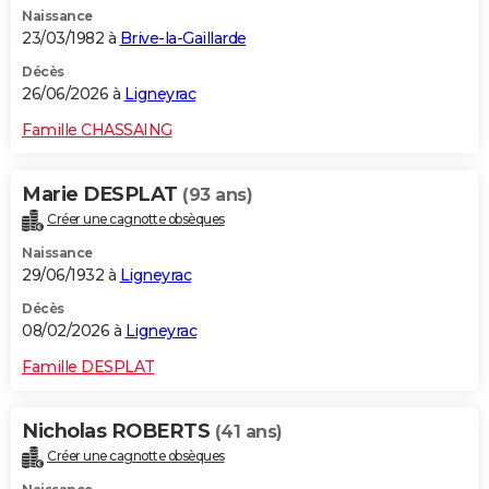
Naissance
City break
Voyage de noces
Climat
Destinations
Voyage nature
Forum
+
PHOTO
23/03/1982 à
Brive-la-Gaillarde
GUIDES D'ACHAT
Décès
26/06/2026 à
Ligneyrac
BONS PLANS
Famille CHASSAING
CARTE DE VOEUX
Marie DESPLAT
(93 ans)
Carte Bonne année
Carte Pâques
Carte de Noël
Carte Saint-Valentin
Carte d'anniversaire
DICTIONNAIRE
Créer une cagnotte obsèques
Biographies
Expressions
Dictionnaire
Citations
Proverbes
PROGRAMME TV
Naissance
29/06/1932 à
Ligneyrac
COPAINS D'AVANT
Décès
08/02/2026 à
Ligneyrac
Se connecter
Collèges
Universités
Service militaire
S'inscrire
Lycées
Primaires
Entreprises
Avis de recherche
AVIS DE DÉCÈS
Famille DESPLAT
FORUM
Lifestyle
Sport
Television
Cinema
Bricolage
Culture
Auto
Voyage
Nicholas ROBERTS
(41 ans)
Créer une cagnotte obsèques