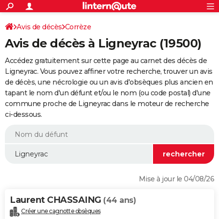
ACTUALITÉS
Connexion
S'inscrire
Avis de décès
Corrèze
Rechercher
Société
Education
Villes
Politique
Faits Divers
Monde
+
SPORT
Avis de décès à Ligneyrac (19500)
Football
Cyclisme
Forum
Coupe du monde 2026
Tennis
Rugby
CULTURE
Accédez gratuitement sur cette page au carnet des décès de
TNT
Cinéma
Musique
Programme TV
Streaming
Sorties cinéma
+
Ligneyrac. Vous pouvez affiner votre recherche, trouver un avis
FINANCE
de décès, une nécrologie ou un avis d'obsèques plus ancien en
Impôts
Immobilier
Banque
Crédit
Retraite
Epargne
Risques naturels par ville
Assurance
AUTO
tapant le nom d'un défunt et/ou le nom (ou code postal) d'une
commune proche de Ligneyrac dans le moteur de recherche
Réserver un essai
Berlines
Forum auto
Essais
Citadines
SUV
+
HIGH-TECH
ci-dessous.
Meilleur smartphone
Ordinateurs
Guide high-tech
Mobiles
Internet
Jeux vidéo
+
BRICOLAGE
Aménagement intérieur
Cuisine
Jardinage
+
Forum
Extérieur
Salle de bains
Rangement
WEEK-END
Escapades
Expositions
Week-end nature
Guides de France
Patrimoine
Musées
+
LIFESTYLE
Mise à jour le 04/08/26
Bien-être
Mode
+
Art de vivre
Loisirs
Modes de vie
SANTE
Laurent CHASSAING
(44 ans)
Guide de la santé
Médicaments
+
Alimentation
Maladies
Sommeil
VOYAGE
Créer une cagnotte obsèques