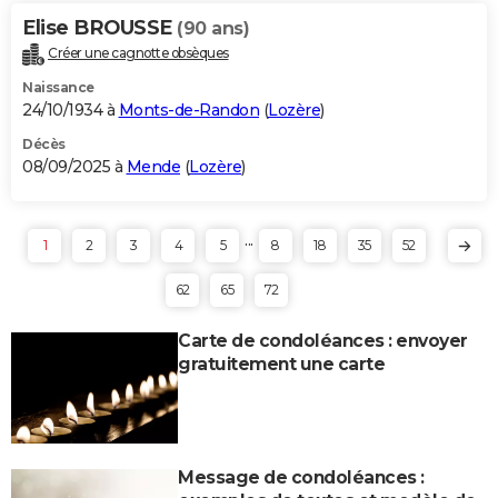
Elise BROUSSE
(90 ans)
Créer une cagnotte obsèques
Naissance
24/10/1934 à
Monts-de-Randon
(
Lozère
)
Décès
08/09/2025 à
Mende
(
Lozère
)
...
1
2
3
4
5
8
18
35
52
62
65
72
Carte de condoléances : envoyer
gratuitement une carte
Message de condoléances :