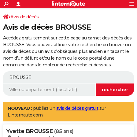
ACTUALITÉS
Connexion
S'inscrire
Avis de décès
Rechercher
Société
Education
Villes
Politique
Faits Divers
Monde
+
SPORT
Avis de décès BROUSSE
Football
Cyclisme
Forum
Coupe du monde 2026
Tennis
Rugby
CULTURE
Accédez gratuitement sur cette page au carnet des décès des
TNT
Cinéma
Musique
Programme TV
Streaming
Sorties cinéma
+
BROUSSE. Vous pouvez affiner votre recherche ou trouver un
FINANCE
avis de décès ou un avis d'obsèques plus ancien en tapant le
Impôts
Immobilier
Banque
Crédit
Retraite
Epargne
Risques naturels par ville
Assurance
AUTO
nom d'un défunt et/ou le nom ou le code postal d'une
commune dans le moteur de recherche ci-dessous.
Réserver un essai
Berlines
Forum auto
Essais
Citadines
SUV
+
HIGH-TECH
Meilleur smartphone
Ordinateurs
Guide high-tech
Mobiles
Internet
Jeux vidéo
+
BRICOLAGE
Aménagement intérieur
Cuisine
Jardinage
+
Forum
Extérieur
Salle de bains
Rangement
WEEK-END
Escapades
Expositions
Week-end nature
Guides de France
Patrimoine
Musées
+
LIFESTYLE
NOUVEAU :
publiez un
avis de décès gratuit
sur
Linternaute.com
Bien-être
Mode
+
Art de vivre
Loisirs
Modes de vie
SANTE
Yvette BROUSSE
Guide de la santé
Médicaments
+
Alimentation
Maladies
Sommeil
(85 ans)
VOYAGE