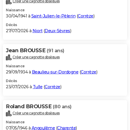
Créer une cagnotte obsèques
City break
Voyage de noces
Climat
Destinations
Voyage nature
Forum
+
PHOTO
Naissance
30/04/1941 à
Saint-Julien-le-Pèlerin
(
Corrèze
)
GUIDES D'ACHAT
Décès
27/07/2026 à
Niort
(
Deux-Sèvres
)
BONS PLANS
CARTE DE VOEUX
Jean BROUSSE
(91 ans)
Carte Bonne année
Carte Pâques
Carte de Noël
Carte Saint-Valentin
Carte d'anniversaire
DICTIONNAIRE
Créer une cagnotte obsèques
Biographies
Expressions
Dictionnaire
Citations
Proverbes
PROGRAMME TV
Naissance
29/09/1934 à
Beaulieu-sur-Dordogne
(
Corrèze
)
COPAINS D'AVANT
Décès
23/07/2026 à
Tulle
(
Corrèze
)
Se connecter
Collèges
Universités
Service militaire
S'inscrire
Lycées
Primaires
Entreprises
Avis de recherche
AVIS DE DÉCÈS
FORUM
Roland BROUSSE
(80 ans)
Lifestyle
Sport
Television
Cinema
Bricolage
Culture
Auto
Voyage
Créer une cagnotte obsèques
Naissance
07/05/1946 à
Angoulême
(
Charente
)