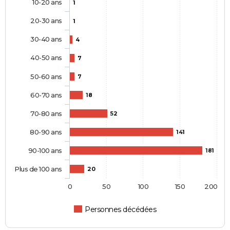
10-20 ans
1
20-30 ans
1
30-40 ans
4
40-50 ans
7
50-60 ans
7
60-70 ans
18
70-80 ans
52
80-90 ans
141
90-100 ans
181
Plus de 100 ans
20
0
50
100
150
200
Personnes décédées