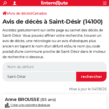
ACTUALITÉS
Connexion
S'inscrire
Avis de décès
Calvados
Rechercher
Société
Education
Villes
Politique
Faits Divers
Monde
+
SPORT
Avis de décès à Saint-Désir (14100)
Football
Cyclisme
Forum
Coupe du monde 2026
Tennis
Rugby
CULTURE
Accédez gratuitement sur cette page au carnet des décès de
TNT
Cinéma
Musique
Programme TV
Streaming
Sorties cinéma
+
Saint-Désir. Vous pouvez affiner votre recherche, trouver un
FINANCE
avis de décès, une nécrologie ou un avis d'obsèques plus
Impôts
Immobilier
Banque
Crédit
Retraite
Epargne
Risques naturels par ville
Assurance
AUTO
ancien en tapant le nom d'un défunt et/ou le nom (ou code
postal) d'une commune proche de Saint-Désir dans le moteur
Réserver un essai
Berlines
Forum auto
Essais
Citadines
SUV
+
HIGH-TECH
de recherche ci-dessous.
Meilleur smartphone
Ordinateurs
Guide high-tech
Mobiles
Internet
Jeux vidéo
+
BRICOLAGE
Aménagement intérieur
Cuisine
Jardinage
+
Forum
Extérieur
Salle de bains
Rangement
WEEK-END
Escapades
Expositions
Week-end nature
Guides de France
Patrimoine
Musées
+
LIFESTYLE
Mise à jour le 04/08/26
Bien-être
Mode
+
Art de vivre
Loisirs
Modes de vie
SANTE
Anne BROUSSE
(85 ans)
Guide de la santé
Médicaments
+
Alimentation
Maladies
Sommeil
VOYAGE
Créer une cagnotte obsèques