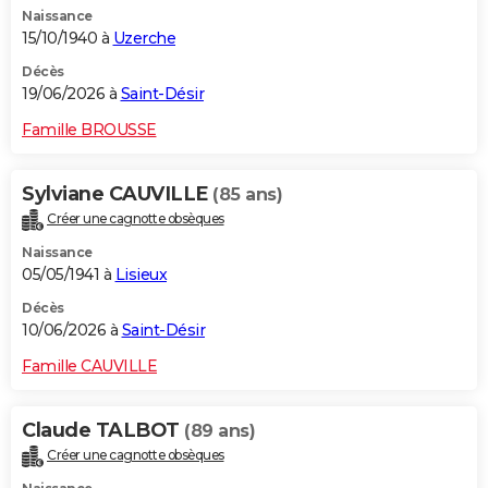
Naissance
City break
Voyage de noces
Climat
Destinations
Voyage nature
Forum
+
PHOTO
15/10/1940 à
Uzerche
GUIDES D'ACHAT
Décès
19/06/2026 à
Saint-Désir
BONS PLANS
Famille BROUSSE
CARTE DE VOEUX
Sylviane CAUVILLE
(85 ans)
Carte Bonne année
Carte Pâques
Carte de Noël
Carte Saint-Valentin
Carte d'anniversaire
DICTIONNAIRE
Créer une cagnotte obsèques
Biographies
Expressions
Dictionnaire
Citations
Proverbes
PROGRAMME TV
Naissance
05/05/1941 à
Lisieux
COPAINS D'AVANT
Décès
10/06/2026 à
Saint-Désir
Se connecter
Collèges
Universités
Service militaire
S'inscrire
Lycées
Primaires
Entreprises
Avis de recherche
AVIS DE DÉCÈS
Famille CAUVILLE
FORUM
Lifestyle
Sport
Television
Cinema
Bricolage
Culture
Auto
Voyage
Claude TALBOT
(89 ans)
Créer une cagnotte obsèques