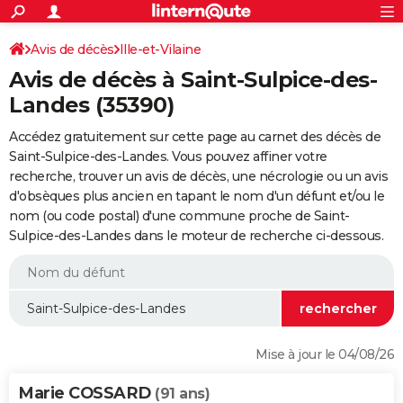
ACTUALITÉS
Connexion
S'inscrire
Avis de décès
Ille-et-Vilaine
Rechercher
Société
Education
Villes
Politique
Faits Divers
Monde
+
SPORT
Avis de décès à Saint-Sulpice-des-
Football
Cyclisme
Forum
Coupe du monde 2026
Tennis
Rugby
CULTURE
Landes (35390)
TNT
Cinéma
Musique
Programme TV
Streaming
Sorties cinéma
+
FINANCE
Accédez gratuitement sur cette page au carnet des décès de
Saint-Sulpice-des-Landes. Vous pouvez affiner votre
Impôts
Immobilier
Banque
Crédit
Retraite
Epargne
Risques naturels par ville
Assurance
AUTO
recherche, trouver un avis de décès, une nécrologie ou un avis
d'obsèques plus ancien en tapant le nom d'un défunt et/ou le
Réserver un essai
Berlines
Forum auto
Essais
Citadines
SUV
+
HIGH-TECH
nom (ou code postal) d'une commune proche de Saint-
Sulpice-des-Landes dans le moteur de recherche ci-dessous.
Meilleur smartphone
Ordinateurs
Guide high-tech
Mobiles
Internet
Jeux vidéo
+
BRICOLAGE
Aménagement intérieur
Cuisine
Jardinage
+
Forum
Extérieur
Salle de bains
Rangement
WEEK-END
Escapades
Expositions
Week-end nature
Guides de France
Patrimoine
Musées
+
LIFESTYLE
Bien-être
Mode
+
Art de vivre
Loisirs
Modes de vie
SANTE
Mise à jour le 04/08/26
Guide de la santé
Médicaments
+
Alimentation
Maladies
Sommeil
VOYAGE
Marie COSSARD
(91 ans)