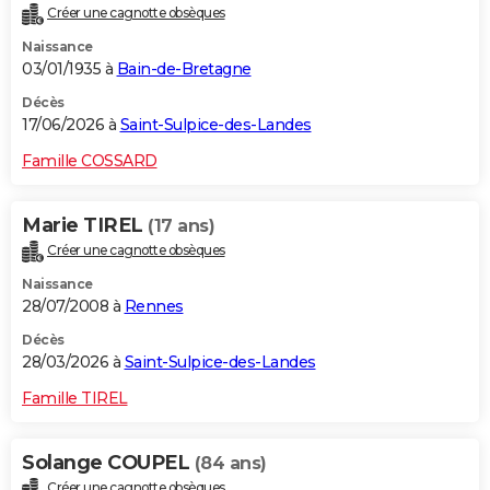
Créer une cagnotte obsèques
City break
Voyage de noces
Climat
Destinations
Voyage nature
Forum
+
PHOTO
Naissance
03/01/1935 à
Bain-de-Bretagne
GUIDES D'ACHAT
Décès
BONS PLANS
17/06/2026 à
Saint-Sulpice-des-Landes
CARTE DE VOEUX
Famille COSSARD
Carte Bonne année
Carte Pâques
Carte de Noël
Carte Saint-Valentin
Carte d'anniversaire
DICTIONNAIRE
Marie TIREL
(17 ans)
Biographies
Expressions
Dictionnaire
Citations
Proverbes
PROGRAMME TV
Créer une cagnotte obsèques
Naissance
COPAINS D'AVANT
28/07/2008 à
Rennes
Se connecter
Collèges
Universités
Service militaire
S'inscrire
Lycées
Primaires
Entreprises
Avis de recherche
AVIS DE DÉCÈS
Décès
28/03/2026 à
Saint-Sulpice-des-Landes
FORUM
Famille TIREL
Lifestyle
Sport
Television
Cinema
Bricolage
Culture
Auto
Voyage
Solange COUPEL
(84 ans)
Créer une cagnotte obsèques