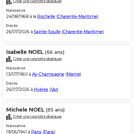
Créer une cagnotte obsèques
City break
Voyage de noces
Climat
Destinations
Voyage nature
Forum
+
PHOTO
Naissance
24/08/1968 à la
Rochelle
(
Charente-Maritime
)
GUIDES D'ACHAT
Décès
26/07/2026 à
Sainte-Soulle
(
Charente-Maritime
)
BONS PLANS
CARTE DE VOEUX
Isabelle NOEL
(66 ans)
Carte Bonne année
Carte Pâques
Carte de Noël
Carte Saint-Valentin
Carte d'anniversaire
DICTIONNAIRE
Créer une cagnotte obsèques
Biographies
Expressions
Dictionnaire
Citations
Proverbes
PROGRAMME TV
Naissance
13/07/1960 à
Aÿ-Champagne
(
Marne
)
COPAINS D'AVANT
Décès
26/07/2026 à
Hyères
(
Var
)
Se connecter
Collèges
Universités
Service militaire
S'inscrire
Lycées
Primaires
Entreprises
Avis de recherche
AVIS DE DÉCÈS
FORUM
Michele NOEL
(85 ans)
Lifestyle
Sport
Television
Cinema
Bricolage
Culture
Auto
Voyage
Créer une cagnotte obsèques
Naissance
19/06/1941 à
Paris
(
Paris
)