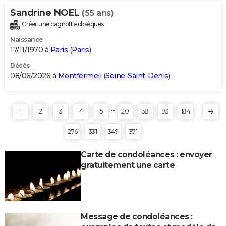
Sandrine NOEL
(55 ans)
Créer une cagnotte obsèques
Naissance
17/11/1970 à
Paris
(
Paris
)
Décès
08/06/2026 à
Montfermeil
(
Seine-Saint-Denis
)
...
1
2
3
4
5
20
38
93
184
276
331
349
371
Carte de condoléances : envoyer
gratuitement une carte
Message de condoléances :