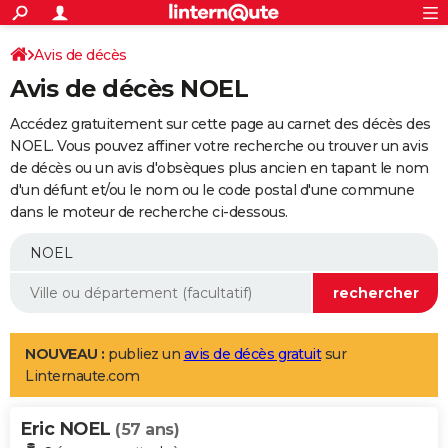
ACTUALITÉS
Connexion
S'inscrire
Avis de décès
Rechercher
Société
Education
Villes
Politique
Faits Divers
Monde
+
SPORT
Avis de décès NOEL
Football
Cyclisme
Forum
Coupe du monde 2026
Tennis
Rugby
CULTURE
Accédez gratuitement sur cette page au carnet des décès des
TNT
Cinéma
Musique
Programme TV
Streaming
Sorties cinéma
+
NOEL. Vous pouvez affiner votre recherche ou trouver un avis
FINANCE
de décès ou un avis d'obsèques plus ancien en tapant le nom
Impôts
Immobilier
Banque
Crédit
Retraite
Epargne
Risques naturels par ville
Assurance
AUTO
d'un défunt et/ou le nom ou le code postal d'une commune
dans le moteur de recherche ci-dessous.
Réserver un essai
Berlines
Forum auto
Essais
Citadines
SUV
+
HIGH-TECH
Meilleur smartphone
Ordinateurs
Guide high-tech
Mobiles
Internet
Jeux vidéo
+
BRICOLAGE
Aménagement intérieur
Cuisine
Jardinage
+
Forum
Extérieur
Salle de bains
Rangement
WEEK-END
Escapades
Expositions
Week-end nature
Guides de France
Patrimoine
Musées
+
LIFESTYLE
NOUVEAU :
publiez un
avis de décès gratuit
sur
Linternaute.com
Bien-être
Mode
+
Art de vivre
Loisirs
Modes de vie
SANTE
Eric NOEL
Guide de la santé
Médicaments
+
Alimentation
Maladies
Sommeil
(57 ans)
VOYAGE