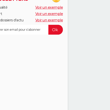
alité
Voir un exemple
rt
Voir un exemple
dossiers d'actu
Voir un exemple