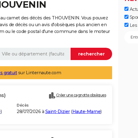
THOUVENIN
Actu
Spo
e au carnet des décès des THOUVENIN. Vous pouvez
 avis de décès ou un avis d'obsèques plus ancien en
Les 
nom ou le code postal d'une commune dans le moteur
s gratuit
sur Linternaute.com
ns)
Créer une cagnotte obsèques
Décès
e
)
28/07/2026 à
Saint-Dizier
(
Haute-Marne
)