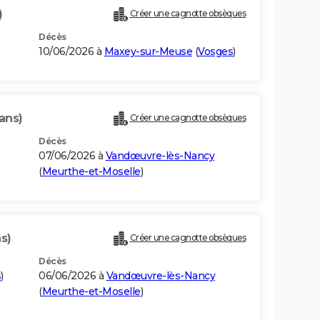
)
Créer une cagnotte obsèques
Décès
10/06/2026 à
Maxey-sur-Meuse
(
Vosges
)
ans)
Créer une cagnotte obsèques
Décès
07/06/2026 à
Vandœuvre-lès-Nancy
(
Meurthe-et-Moselle
)
s)
Créer une cagnotte obsèques
Décès
s
)
06/06/2026 à
Vandœuvre-lès-Nancy
(
Meurthe-et-Moselle
)