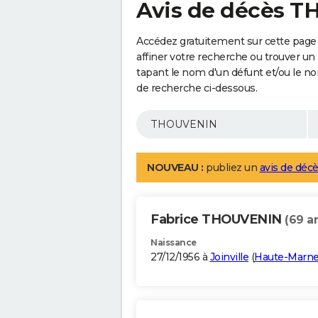
Avis de décès 
Accédez gratuitement sur cette pag
affiner votre recherche ou trouver un
tapant le nom d'un défunt et/ou le 
de recherche ci-dessous.
NOUVEAU :
publiez un
avis de décè
Fabrice THOUVENIN
(69 a
Naissance
27/12/1956 à
Joinville
(
Haute-Marn