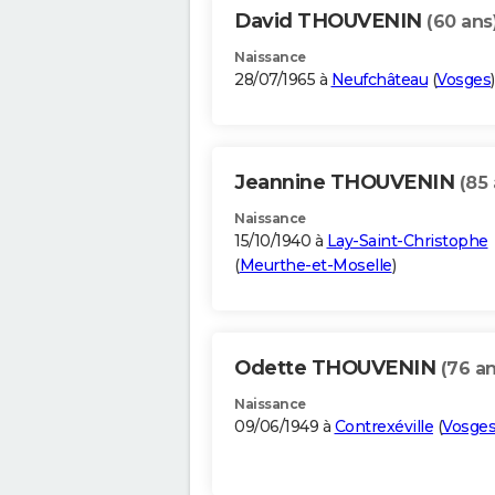
David THOUVENIN
(60 ans
Naissance
28/07/1965 à
Neufchâteau
(
Vosges
)
Jeannine THOUVENIN
(85 
Naissance
15/10/1940 à
Lay-Saint-Christophe
(
Meurthe-et-Moselle
)
Odette THOUVENIN
(76 an
Naissance
09/06/1949 à
Contrexéville
(
Vosge