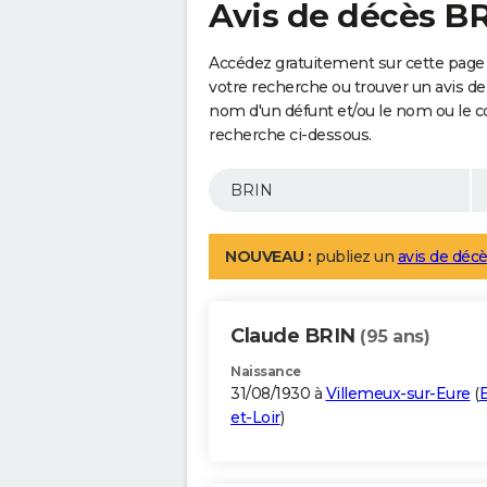
Avis de décès B
Accédez gratuitement sur cette page 
votre recherche ou trouver un avis de
nom d'un défunt et/ou le nom ou le 
recherche ci-dessous.
NOUVEAU :
publiez un
avis de décè
Claude BRIN
(95 ans)
Naissance
31/08/1930 à
Villemeux-sur-Eure
(
E
et-Loir
)