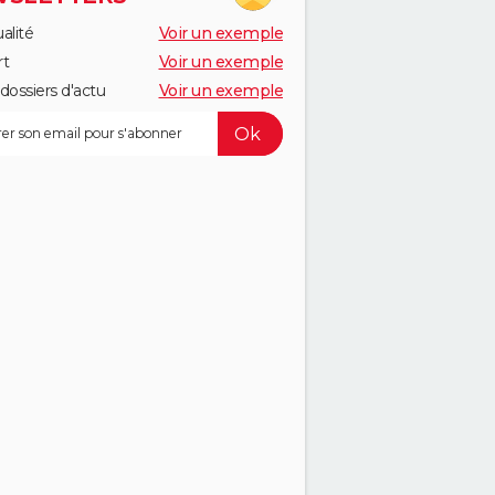
alité
Voir un exemple
rt
Voir un exemple
dossiers d'actu
Voir un exemple