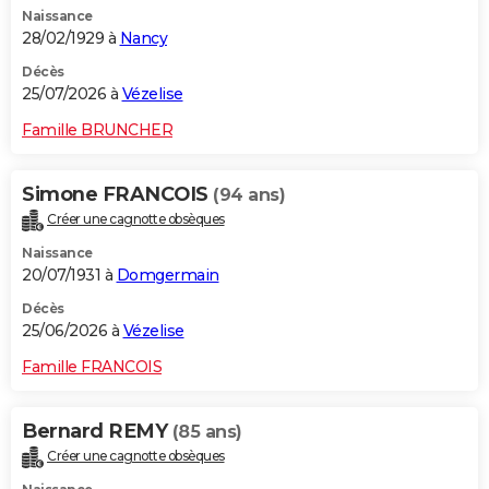
Naissance
City break
Voyage de noces
Climat
Destinations
Voyage nature
Forum
+
PHOTO
28/02/1929 à
Nancy
GUIDES D'ACHAT
Décès
25/07/2026 à
Vézelise
BONS PLANS
Famille BRUNCHER
CARTE DE VOEUX
Simone FRANCOIS
(94 ans)
Carte Bonne année
Carte Pâques
Carte de Noël
Carte Saint-Valentin
Carte d'anniversaire
DICTIONNAIRE
Créer une cagnotte obsèques
Biographies
Expressions
Dictionnaire
Citations
Proverbes
PROGRAMME TV
Naissance
20/07/1931 à
Domgermain
COPAINS D'AVANT
Décès
25/06/2026 à
Vézelise
Se connecter
Collèges
Universités
Service militaire
S'inscrire
Lycées
Primaires
Entreprises
Avis de recherche
AVIS DE DÉCÈS
Famille FRANCOIS
FORUM
Lifestyle
Sport
Television
Cinema
Bricolage
Culture
Auto
Voyage
Bernard REMY
(85 ans)
Créer une cagnotte obsèques