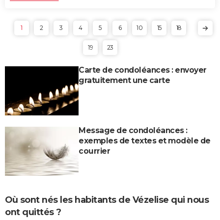
1
2
3
4
5
6
10
15
18
19
23
Carte de condoléances : envoyer
gratuitement une carte
Message de condoléances :
exemples de textes et modèle de
courrier
Où sont nés les habitants de Vézelise qui nous
ont quittés ?