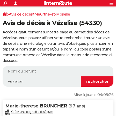
ACTUALITÉS
Connexion
S'inscrire
Avis de décès
Meurthe-et-Moselle
Rechercher
Société
Education
Villes
Politique
Faits Divers
Monde
+
SPORT
Avis de décès à Vézelise (54330)
Football
Cyclisme
Forum
Coupe du monde 2026
Tennis
Rugby
CULTURE
Accédez gratuitement sur cette page au carnet des décès de
TNT
Cinéma
Musique
Programme TV
Streaming
Sorties cinéma
+
Vézelise. Vous pouvez affiner votre recherche, trouver un avis
FINANCE
de décès, une nécrologie ou un avis d'obsèques plus ancien en
Impôts
Immobilier
Banque
Crédit
Retraite
Epargne
Risques naturels par ville
Assurance
AUTO
tapant le nom d'un défunt et/ou le nom (ou code postal) d'une
commune proche de Vézelise dans le moteur de recherche ci-
Réserver un essai
Berlines
Forum auto
Essais
Citadines
SUV
+
HIGH-TECH
dessous.
Meilleur smartphone
Ordinateurs
Guide high-tech
Mobiles
Internet
Jeux vidéo
+
BRICOLAGE
Aménagement intérieur
Cuisine
Jardinage
+
Forum
Extérieur
Salle de bains
Rangement
WEEK-END
Escapades
Expositions
Week-end nature
Guides de France
Patrimoine
Musées
+
LIFESTYLE
Mise à jour le 04/08/26
Bien-être
Mode
+
Art de vivre
Loisirs
Modes de vie
SANTE
Marie-therese BRUNCHER
(97 ans)
Guide de la santé
Médicaments
+
Alimentation
Maladies
Sommeil
VOYAGE
Créer une cagnotte obsèques