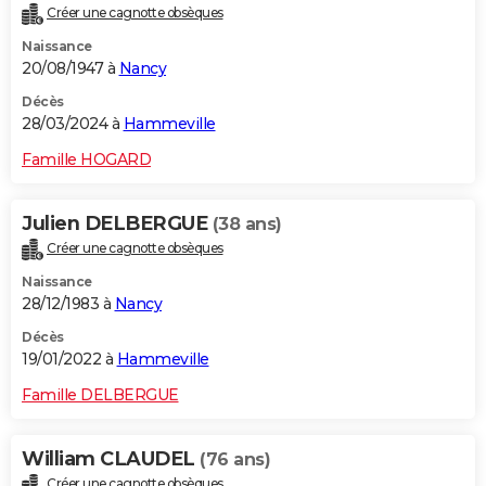
Créer une cagnotte obsèques
City break
Voyage de noces
Climat
Destinations
Voyage nature
Forum
+
PHOTO
Naissance
20/08/1947 à
Nancy
GUIDES D'ACHAT
Décès
BONS PLANS
28/03/2024 à
Hammeville
CARTE DE VOEUX
Famille HOGARD
Carte Bonne année
Carte Pâques
Carte de Noël
Carte Saint-Valentin
Carte d'anniversaire
DICTIONNAIRE
Julien DELBERGUE
(38 ans)
Biographies
Expressions
Dictionnaire
Citations
Proverbes
PROGRAMME TV
Créer une cagnotte obsèques
Naissance
COPAINS D'AVANT
28/12/1983 à
Nancy
Se connecter
Collèges
Universités
Service militaire
S'inscrire
Lycées
Primaires
Entreprises
Avis de recherche
AVIS DE DÉCÈS
Décès
19/01/2022 à
Hammeville
FORUM
Famille DELBERGUE
Lifestyle
Sport
Television
Cinema
Bricolage
Culture
Auto
Voyage
William CLAUDEL
(76 ans)
Créer une cagnotte obsèques