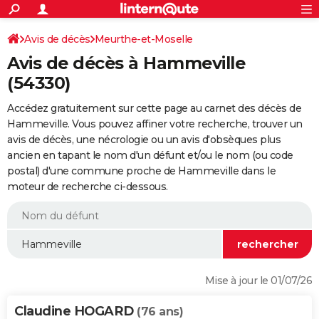
ACTUALITÉS
Connexion
S'inscrire
Avis de décès
Meurthe-et-Moselle
Rechercher
Société
Education
Villes
Politique
Faits Divers
Monde
+
SPORT
Avis de décès à Hammeville
Football
Cyclisme
Forum
Coupe du monde 2026
Tennis
Rugby
CULTURE
(54330)
TNT
Cinéma
Musique
Programme TV
Streaming
Sorties cinéma
+
FINANCE
Accédez gratuitement sur cette page au carnet des décès de
Hammeville. Vous pouvez affiner votre recherche, trouver un
Impôts
Immobilier
Banque
Crédit
Retraite
Epargne
Risques naturels par ville
Assurance
AUTO
avis de décès, une nécrologie ou un avis d'obsèques plus
ancien en tapant le nom d'un défunt et/ou le nom (ou code
Réserver un essai
Berlines
Forum auto
Essais
Citadines
SUV
+
HIGH-TECH
postal) d'une commune proche de Hammeville dans le
moteur de recherche ci-dessous.
Meilleur smartphone
Ordinateurs
Guide high-tech
Mobiles
Internet
Jeux vidéo
+
BRICOLAGE
Aménagement intérieur
Cuisine
Jardinage
+
Forum
Extérieur
Salle de bains
Rangement
WEEK-END
Escapades
Expositions
Week-end nature
Guides de France
Patrimoine
Musées
+
LIFESTYLE
Bien-être
Mode
+
Art de vivre
Loisirs
Modes de vie
SANTE
Mise à jour le 01/07/26
Guide de la santé
Médicaments
+
Alimentation
Maladies
Sommeil
VOYAGE
Claudine HOGARD
(76 ans)