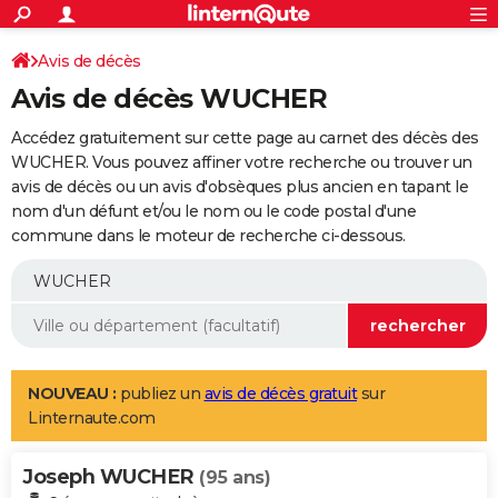
ACTUALITÉS
Connexion
S'inscrire
Avis de décès
Rechercher
Société
Education
Villes
Politique
Faits Divers
Monde
+
SPORT
Avis de décès WUCHER
Football
Cyclisme
Forum
Coupe du monde 2026
Tennis
Rugby
CULTURE
Accédez gratuitement sur cette page au carnet des décès des
TNT
Cinéma
Musique
Programme TV
Streaming
Sorties cinéma
+
WUCHER. Vous pouvez affiner votre recherche ou trouver un
FINANCE
avis de décès ou un avis d'obsèques plus ancien en tapant le
Impôts
Immobilier
Banque
Crédit
Retraite
Epargne
Risques naturels par ville
Assurance
AUTO
nom d'un défunt et/ou le nom ou le code postal d'une
commune dans le moteur de recherche ci-dessous.
Réserver un essai
Berlines
Forum auto
Essais
Citadines
SUV
+
HIGH-TECH
Meilleur smartphone
Ordinateurs
Guide high-tech
Mobiles
Internet
Jeux vidéo
+
BRICOLAGE
Aménagement intérieur
Cuisine
Jardinage
+
Forum
Extérieur
Salle de bains
Rangement
WEEK-END
Escapades
Expositions
Week-end nature
Guides de France
Patrimoine
Musées
+
LIFESTYLE
NOUVEAU :
publiez un
avis de décès gratuit
sur
Linternaute.com
Bien-être
Mode
+
Art de vivre
Loisirs
Modes de vie
SANTE
Joseph WUCHER
Guide de la santé
Médicaments
+
Alimentation
Maladies
Sommeil
(95 ans)
VOYAGE