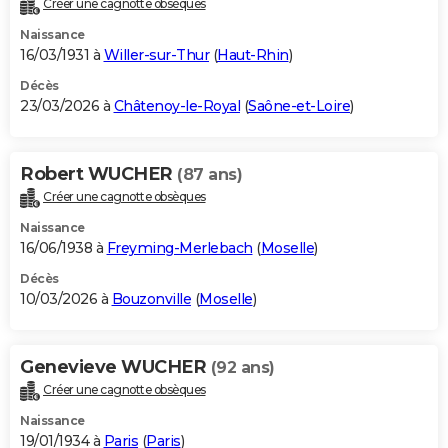
Créer une cagnotte obsèques
City break
Voyage de noces
Climat
Destinations
Voyage nature
Forum
+
PHOTO
Naissance
16/03/1931 à
Willer-sur-Thur
(
Haut-Rhin
)
GUIDES D'ACHAT
Décès
23/03/2026 à
Châtenoy-le-Royal
(
Saône-et-Loire
)
BONS PLANS
CARTE DE VOEUX
Robert WUCHER
(87 ans)
Carte Bonne année
Carte Pâques
Carte de Noël
Carte Saint-Valentin
Carte d'anniversaire
DICTIONNAIRE
Créer une cagnotte obsèques
Biographies
Expressions
Dictionnaire
Citations
Proverbes
PROGRAMME TV
Naissance
16/06/1938 à
Freyming-Merlebach
(
Moselle
)
COPAINS D'AVANT
Décès
10/03/2026 à
Bouzonville
(
Moselle
)
Se connecter
Collèges
Universités
Service militaire
S'inscrire
Lycées
Primaires
Entreprises
Avis de recherche
AVIS DE DÉCÈS
FORUM
Genevieve WUCHER
(92 ans)
Lifestyle
Sport
Television
Cinema
Bricolage
Culture
Auto
Voyage
Créer une cagnotte obsèques
Naissance
19/01/1934 à
Paris
(
Paris
)