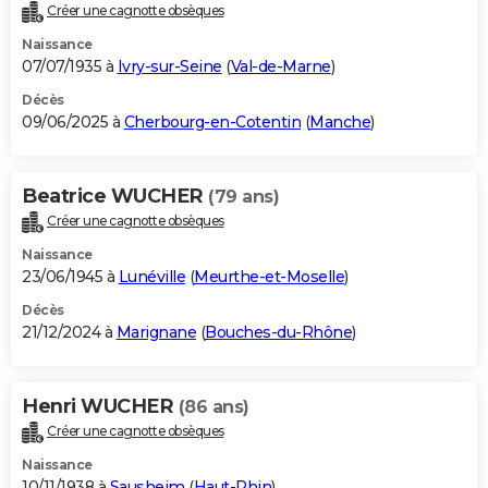
Créer une cagnotte obsèques
Naissance
07/07/1935 à
Ivry-sur-Seine
(
Val-de-Marne
)
Décès
09/06/2025 à
Cherbourg-en-Cotentin
(
Manche
)
Beatrice WUCHER
(79 ans)
Créer une cagnotte obsèques
Naissance
23/06/1945 à
Lunéville
(
Meurthe-et-Moselle
)
Décès
21/12/2024 à
Marignane
(
Bouches-du-Rhône
)
Henri WUCHER
(86 ans)
Créer une cagnotte obsèques
Naissance
10/11/1938 à
Sausheim
(
Haut-Rhin
)