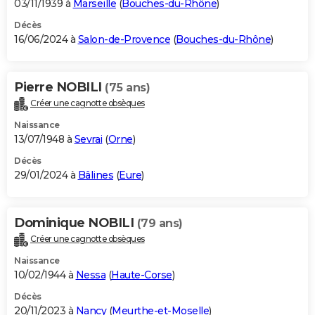
03/11/1939 à
Marseille
(
Bouches-du-Rhône
)
Décès
16/06/2024 à
Salon-de-Provence
(
Bouches-du-Rhône
)
Pierre NOBILI
(75 ans)
Créer une cagnotte obsèques
Naissance
13/07/1948 à
Sevrai
(
Orne
)
Décès
29/01/2024 à
Bâlines
(
Eure
)
Dominique NOBILI
(79 ans)
Créer une cagnotte obsèques
Naissance
10/02/1944 à
Nessa
(
Haute-Corse
)
Décès
20/11/2023 à
Nancy
(
Meurthe-et-Moselle
)