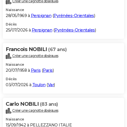
Créer une cagnotte obsèques
City break
Voyage de noces
Climat
Destinations
Voyage nature
Forum
+
PHOTO
Naissance
28/05/1969 à
Perpignan
(
Pyrénées-Orientales
)
GUIDES D'ACHAT
Décès
25/07/2026 à
Perpignan
(
Pyrénées-Orientales
)
BONS PLANS
CARTE DE VOEUX
Francois NOBILI
(67 ans)
Carte Bonne année
Carte Pâques
Carte de Noël
Carte Saint-Valentin
Carte d'anniversaire
DICTIONNAIRE
Créer une cagnotte obsèques
Biographies
Expressions
Dictionnaire
Citations
Proverbes
PROGRAMME TV
Naissance
20/07/1958 à
Paris
(
Paris
)
COPAINS D'AVANT
Décès
03/07/2026 à
Toulon
(
Var
)
Se connecter
Collèges
Universités
Service militaire
S'inscrire
Lycées
Primaires
Entreprises
Avis de recherche
AVIS DE DÉCÈS
FORUM
Carlo NOBILI
(83 ans)
Lifestyle
Sport
Television
Cinema
Bricolage
Culture
Auto
Voyage
Créer une cagnotte obsèques
Naissance
15/09/1942 à PELLEZZANO ITALIE