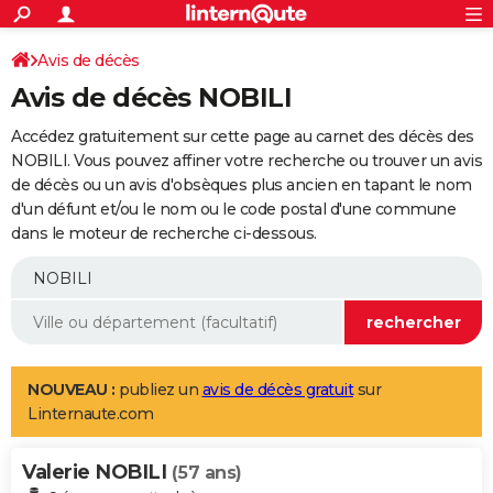
ACTUALITÉS
Connexion
S'inscrire
Avis de décès
Rechercher
Société
Education
Villes
Politique
Faits Divers
Monde
+
SPORT
Avis de décès NOBILI
Football
Cyclisme
Forum
Coupe du monde 2026
Tennis
Rugby
CULTURE
Accédez gratuitement sur cette page au carnet des décès des
TNT
Cinéma
Musique
Programme TV
Streaming
Sorties cinéma
+
NOBILI. Vous pouvez affiner votre recherche ou trouver un avis
FINANCE
de décès ou un avis d'obsèques plus ancien en tapant le nom
Impôts
Immobilier
Banque
Crédit
Retraite
Epargne
Risques naturels par ville
Assurance
AUTO
d'un défunt et/ou le nom ou le code postal d'une commune
dans le moteur de recherche ci-dessous.
Réserver un essai
Berlines
Forum auto
Essais
Citadines
SUV
+
HIGH-TECH
Meilleur smartphone
Ordinateurs
Guide high-tech
Mobiles
Internet
Jeux vidéo
+
BRICOLAGE
Aménagement intérieur
Cuisine
Jardinage
+
Forum
Extérieur
Salle de bains
Rangement
WEEK-END
Escapades
Expositions
Week-end nature
Guides de France
Patrimoine
Musées
+
LIFESTYLE
NOUVEAU :
publiez un
avis de décès gratuit
sur
Linternaute.com
Bien-être
Mode
+
Art de vivre
Loisirs
Modes de vie
SANTE
Valerie NOBILI
Guide de la santé
Médicaments
+
Alimentation
Maladies
Sommeil
(57 ans)
VOYAGE