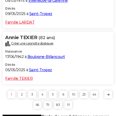
05/03/1975 à
Villeneuve-la-Garenne
Décès
09/05/2025 à
Saint-Tropez
Famille LARDAT
Annie TEXIER
(82 ans)
Créer une cagnotte obsèques
Naissance
17/06/1942 à
Boulogne-Billancourt
Décès
05/05/2025 à
Saint-Tropez
Famille TEXIER
1
2
3
4
5
6
10
23
44
66
79
83
91