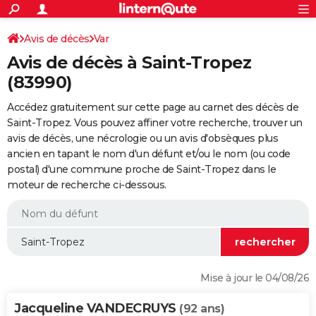
ACTUALITÉS
Connexion
S'inscrire
Avis de décès
Var
Rechercher
Société
Education
Villes
Politique
Faits Divers
Monde
+
SPORT
Avis de décès à Saint-Tropez
Football
Cyclisme
Forum
Coupe du monde 2026
Tennis
Rugby
CULTURE
(83990)
TNT
Cinéma
Musique
Programme TV
Streaming
Sorties cinéma
+
FINANCE
Accédez gratuitement sur cette page au carnet des décès de
Saint-Tropez. Vous pouvez affiner votre recherche, trouver un
Impôts
Immobilier
Banque
Crédit
Retraite
Epargne
Risques naturels par ville
Assurance
AUTO
avis de décès, une nécrologie ou un avis d'obsèques plus
ancien en tapant le nom d'un défunt et/ou le nom (ou code
Réserver un essai
Berlines
Forum auto
Essais
Citadines
SUV
+
HIGH-TECH
postal) d'une commune proche de Saint-Tropez dans le
moteur de recherche ci-dessous.
Meilleur smartphone
Ordinateurs
Guide high-tech
Mobiles
Internet
Jeux vidéo
+
BRICOLAGE
Aménagement intérieur
Cuisine
Jardinage
+
Forum
Extérieur
Salle de bains
Rangement
WEEK-END
Escapades
Expositions
Week-end nature
Guides de France
Patrimoine
Musées
+
LIFESTYLE
Bien-être
Mode
+
Art de vivre
Loisirs
Modes de vie
SANTE
Mise à jour le 04/08/26
Guide de la santé
Médicaments
+
Alimentation
Maladies
Sommeil
VOYAGE
Jacqueline VANDECRUYS
(92 ans)