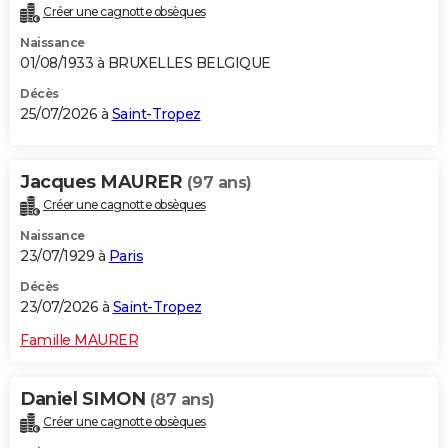
Créer une cagnotte obsèques
City break
Voyage de noces
Climat
Destinations
Voyage nature
Forum
+
PHOTO
Naissance
01/08/1933 à BRUXELLES BELGIQUE
GUIDES D'ACHAT
Décès
BONS PLANS
25/07/2026 à
Saint-Tropez
CARTE DE VOEUX
Jacques MAURER
(97 ans)
Carte Bonne année
Carte Pâques
Carte de Noël
Carte Saint-Valentin
Carte d'anniversaire
DICTIONNAIRE
Créer une cagnotte obsèques
Biographies
Expressions
Dictionnaire
Citations
Proverbes
PROGRAMME TV
Naissance
23/07/1929 à
Paris
COPAINS D'AVANT
Décès
Se connecter
Collèges
Universités
Service militaire
S'inscrire
Lycées
Primaires
Entreprises
Avis de recherche
23/07/2026 à
Saint-Tropez
AVIS DE DÉCÈS
Famille MAURER
FORUM
Lifestyle
Sport
Television
Cinema
Bricolage
Culture
Auto
Voyage
Daniel SIMON
(87 ans)
Créer une cagnotte obsèques