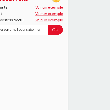
alité
Voir un exemple
rt
Voir un exemple
dossiers d'actu
Voir un exemple