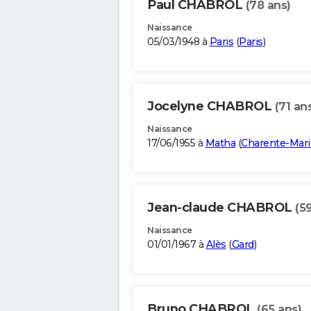
Paul CHABROL
(78 ans)
Naissance
05/03/1948 à
Paris
(
Paris
)
Jocelyne CHABROL
(71 an
Naissance
17/06/1955 à
Matha
(
Charente-Mar
Jean-claude CHABROL
(5
Naissance
01/01/1967 à
Alès
(
Gard
)
Bruno CHABROL
(65 ans)