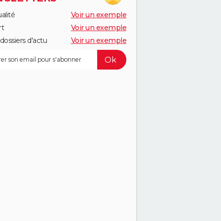
alité
Voir un exemple
rt
Voir un exemple
dossiers d'actu
Voir un exemple