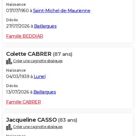
Naissance
City break
Voyage de noces
Climat
Destinations
Voyage nature
Forum
+
PHOTO
07/07/1950 à
Saint-Michel-de-Maurienne
GUIDES D'ACHAT
Décès
27/07/2026 à
Baillargues
BONS PLANS
Famille BEDDIAR
CARTE DE VOEUX
Colette CABRER
(87 ans)
Carte Bonne année
Carte Pâques
Carte de Noël
Carte Saint-Valentin
Carte d'anniversaire
DICTIONNAIRE
Créer une cagnotte obsèques
Biographies
Expressions
Dictionnaire
Citations
Proverbes
PROGRAMME TV
Naissance
04/03/1939 à
Lunel
COPAINS D'AVANT
Décès
13/07/2026 à
Baillargues
Se connecter
Collèges
Universités
Service militaire
S'inscrire
Lycées
Primaires
Entreprises
Avis de recherche
AVIS DE DÉCÈS
Famille CABRER
FORUM
Lifestyle
Sport
Television
Cinema
Bricolage
Culture
Auto
Voyage
Jacqueline CASSO
(83 ans)
Créer une cagnotte obsèques