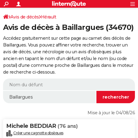
ACTUALITÉS
Connexion
S'inscrire
Avis de décès
Hérault
Rechercher
Société
Education
Villes
Politique
Faits Divers
Monde
+
SPORT
Avis de décès à Baillargues (34670)
Football
Cyclisme
Forum
Coupe du monde 2026
Tennis
Rugby
CULTURE
Accédez gratuitement sur cette page au carnet des décès de
TNT
Cinéma
Musique
Programme TV
Streaming
Sorties cinéma
+
Baillargues. Vous pouvez affiner votre recherche, trouver un
FINANCE
avis de décès, une nécrologie ou un avis d'obsèques plus
Impôts
Immobilier
Banque
Crédit
Retraite
Epargne
Risques naturels par ville
Assurance
AUTO
ancien en tapant le nom d'un défunt et/ou le nom (ou code
postal) d'une commune proche de Baillargues dans le moteur
Réserver un essai
Berlines
Forum auto
Essais
Citadines
SUV
+
HIGH-TECH
de recherche ci-dessous.
Meilleur smartphone
Ordinateurs
Guide high-tech
Mobiles
Internet
Jeux vidéo
+
BRICOLAGE
Aménagement intérieur
Cuisine
Jardinage
+
Forum
Extérieur
Salle de bains
Rangement
WEEK-END
Escapades
Expositions
Week-end nature
Guides de France
Patrimoine
Musées
+
LIFESTYLE
Mise à jour le 04/08/26
Bien-être
Mode
+
Art de vivre
Loisirs
Modes de vie
SANTE
Michele BEDDIAR
(76 ans)
Guide de la santé
Médicaments
+
Alimentation
Maladies
Sommeil
VOYAGE
Créer une cagnotte obsèques