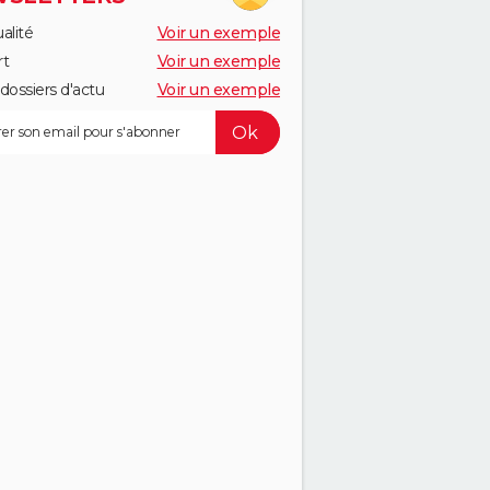
alité
Voir un exemple
rt
Voir un exemple
dossiers d'actu
Voir un exemple