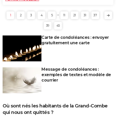
...
1
2
3
4
5
11
21
31
37
39
45
Carte de condoléances : envoyer
gratuitement une carte
Message de condoléances :
exemples de textes et modèle de
courrier
Où sont nés les habitants de la Grand-Combe
qui nous ont quittés ?