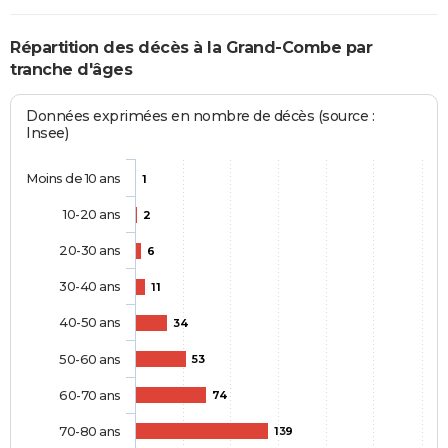
Répartition des décès à la Grand-Combe par
tranche d'âges
Données exprimées en nombre de décès (source :
Insee)
Moins de 10 ans
1
10-20 ans
2
20-30 ans
6
30-40 ans
11
40-50 ans
34
50-60 ans
53
60-70 ans
74
70-80 ans
139