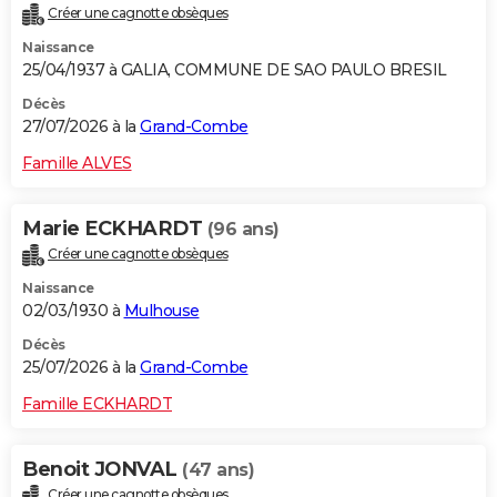
Créer une cagnotte obsèques
City break
Voyage de noces
Climat
Destinations
Voyage nature
Forum
+
PHOTO
Naissance
25/04/1937 à GALIA, COMMUNE DE SAO PAULO BRESIL
GUIDES D'ACHAT
Décès
BONS PLANS
27/07/2026 à la
Grand-Combe
CARTE DE VOEUX
Famille ALVES
Carte Bonne année
Carte Pâques
Carte de Noël
Carte Saint-Valentin
Carte d'anniversaire
DICTIONNAIRE
Marie ECKHARDT
(96 ans)
Biographies
Expressions
Dictionnaire
Citations
Proverbes
PROGRAMME TV
Créer une cagnotte obsèques
Naissance
COPAINS D'AVANT
02/03/1930 à
Mulhouse
Se connecter
Collèges
Universités
Service militaire
S'inscrire
Lycées
Primaires
Entreprises
Avis de recherche
AVIS DE DÉCÈS
Décès
25/07/2026 à la
Grand-Combe
FORUM
Famille ECKHARDT
Lifestyle
Sport
Television
Cinema
Bricolage
Culture
Auto
Voyage
Benoit JONVAL
(47 ans)
Créer une cagnotte obsèques