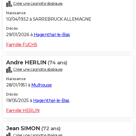
Créer une cagnotte obsèques
City break
Voyage de noces
Climat
Destinations
Voyage nature
Forum
+
PHOTO
Naissance
10/04/1932 à SARREBRUCK ALLEMAGNE
GUIDES D'ACHAT
Décès
BONS PLANS
29/01/2026 à
Hagenthal-le-Bas
CARTE DE VOEUX
Famille FUCHS
Carte Bonne année
Carte Pâques
Carte de Noël
Carte Saint-Valentin
Carte d'anniversaire
DICTIONNAIRE
Andre HERLIN
(74 ans)
Biographies
Expressions
Dictionnaire
Citations
Proverbes
PROGRAMME TV
Créer une cagnotte obsèques
Naissance
COPAINS D'AVANT
28/01/1951 à
Mulhouse
Se connecter
Collèges
Universités
Service militaire
S'inscrire
Lycées
Primaires
Entreprises
Avis de recherche
AVIS DE DÉCÈS
Décès
19/05/2025 à
Hagenthal-le-Bas
FORUM
Famille HERLIN
Lifestyle
Sport
Television
Cinema
Bricolage
Culture
Auto
Voyage
Jean SIMON
(72 ans)
Créer une cagnotte obsèques