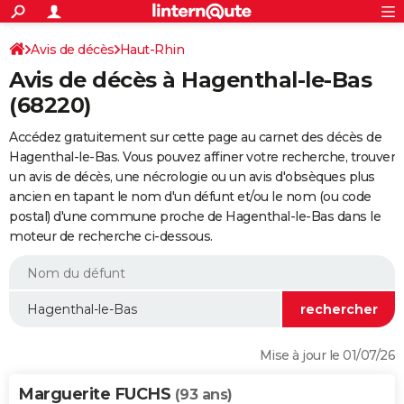
ACTUALITÉS
Connexion
S'inscrire
Avis de décès
Haut-Rhin
Rechercher
Société
Education
Villes
Politique
Faits Divers
Monde
+
SPORT
Avis de décès à Hagenthal-le-Bas
Football
Cyclisme
Forum
Coupe du monde 2026
Tennis
Rugby
CULTURE
(68220)
TNT
Cinéma
Musique
Programme TV
Streaming
Sorties cinéma
+
FINANCE
Accédez gratuitement sur cette page au carnet des décès de
Hagenthal-le-Bas. Vous pouvez affiner votre recherche, trouver
Impôts
Immobilier
Banque
Crédit
Retraite
Epargne
Risques naturels par ville
Assurance
AUTO
un avis de décès, une nécrologie ou un avis d'obsèques plus
ancien en tapant le nom d'un défunt et/ou le nom (ou code
Réserver un essai
Berlines
Forum auto
Essais
Citadines
SUV
+
HIGH-TECH
postal) d'une commune proche de Hagenthal-le-Bas dans le
moteur de recherche ci-dessous.
Meilleur smartphone
Ordinateurs
Guide high-tech
Mobiles
Internet
Jeux vidéo
+
BRICOLAGE
Aménagement intérieur
Cuisine
Jardinage
+
Forum
Extérieur
Salle de bains
Rangement
WEEK-END
Escapades
Expositions
Week-end nature
Guides de France
Patrimoine
Musées
+
LIFESTYLE
Bien-être
Mode
+
Art de vivre
Loisirs
Modes de vie
SANTE
Mise à jour le 01/07/26
Guide de la santé
Médicaments
+
Alimentation
Maladies
Sommeil
VOYAGE
Marguerite FUCHS
(93 ans)