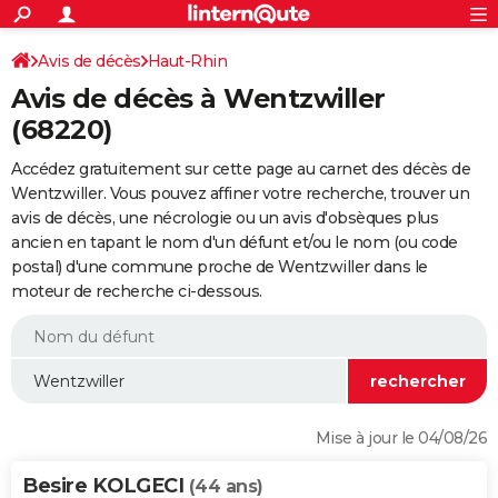
ACTUALITÉS
Connexion
S'inscrire
Avis de décès
Haut-Rhin
Rechercher
Société
Education
Villes
Politique
Faits Divers
Monde
+
SPORT
Avis de décès à Wentzwiller
Football
Cyclisme
Forum
Coupe du monde 2026
Tennis
Rugby
CULTURE
(68220)
TNT
Cinéma
Musique
Programme TV
Streaming
Sorties cinéma
+
FINANCE
Accédez gratuitement sur cette page au carnet des décès de
Wentzwiller. Vous pouvez affiner votre recherche, trouver un
Impôts
Immobilier
Banque
Crédit
Retraite
Epargne
Risques naturels par ville
Assurance
AUTO
avis de décès, une nécrologie ou un avis d'obsèques plus
ancien en tapant le nom d'un défunt et/ou le nom (ou code
Réserver un essai
Berlines
Forum auto
Essais
Citadines
SUV
+
HIGH-TECH
postal) d'une commune proche de Wentzwiller dans le
moteur de recherche ci-dessous.
Meilleur smartphone
Ordinateurs
Guide high-tech
Mobiles
Internet
Jeux vidéo
+
BRICOLAGE
Aménagement intérieur
Cuisine
Jardinage
+
Forum
Extérieur
Salle de bains
Rangement
WEEK-END
Escapades
Expositions
Week-end nature
Guides de France
Patrimoine
Musées
+
LIFESTYLE
Bien-être
Mode
+
Art de vivre
Loisirs
Modes de vie
SANTE
Mise à jour le 04/08/26
Guide de la santé
Médicaments
+
Alimentation
Maladies
Sommeil
VOYAGE
Besire KOLGECI
(44 ans)