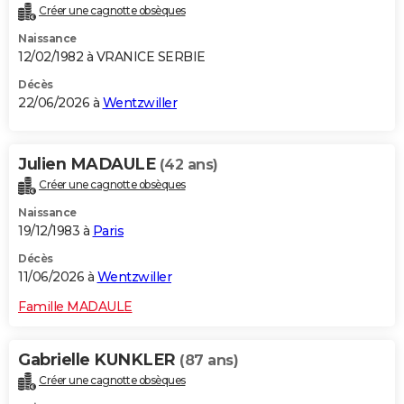
Créer une cagnotte obsèques
City break
Voyage de noces
Climat
Destinations
Voyage nature
Forum
+
PHOTO
Naissance
12/02/1982 à VRANICE SERBIE
GUIDES D'ACHAT
Décès
BONS PLANS
22/06/2026 à
Wentzwiller
CARTE DE VOEUX
Julien MADAULE
(42 ans)
Carte Bonne année
Carte Pâques
Carte de Noël
Carte Saint-Valentin
Carte d'anniversaire
DICTIONNAIRE
Créer une cagnotte obsèques
Biographies
Expressions
Dictionnaire
Citations
Proverbes
PROGRAMME TV
Naissance
19/12/1983 à
Paris
COPAINS D'AVANT
Décès
Se connecter
Collèges
Universités
Service militaire
S'inscrire
Lycées
Primaires
Entreprises
Avis de recherche
11/06/2026 à
Wentzwiller
AVIS DE DÉCÈS
Famille MADAULE
FORUM
Lifestyle
Sport
Television
Cinema
Bricolage
Culture
Auto
Voyage
Gabrielle KUNKLER
(87 ans)
Créer une cagnotte obsèques