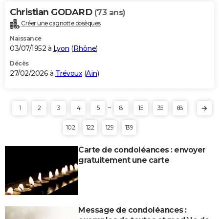
Christian GODARD
(73 ans)
Créer une cagnotte obsèques
Naissance
03/07/1952 à
Lyon
(
Rhône
)
Décès
27/02/2026 à
Trévoux
(
Ain
)
...
1
2
3
4
5
8
15
35
68
102
122
129
139
Carte de condoléances : envoyer
gratuitement une carte
Message de condoléances :