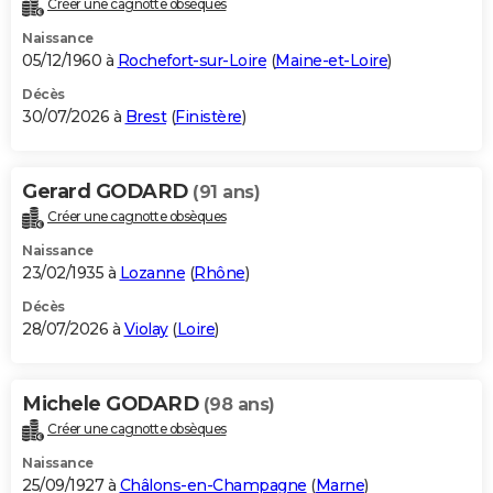
Créer une cagnotte obsèques
City break
Voyage de noces
Climat
Destinations
Voyage nature
Forum
+
PHOTO
Naissance
05/12/1960 à
Rochefort-sur-Loire
(
Maine-et-Loire
)
GUIDES D'ACHAT
Décès
30/07/2026 à
Brest
(
Finistère
)
BONS PLANS
CARTE DE VOEUX
Gerard GODARD
(91 ans)
Carte Bonne année
Carte Pâques
Carte de Noël
Carte Saint-Valentin
Carte d'anniversaire
DICTIONNAIRE
Créer une cagnotte obsèques
Biographies
Expressions
Dictionnaire
Citations
Proverbes
PROGRAMME TV
Naissance
23/02/1935 à
Lozanne
(
Rhône
)
COPAINS D'AVANT
Décès
28/07/2026 à
Violay
(
Loire
)
Se connecter
Collèges
Universités
Service militaire
S'inscrire
Lycées
Primaires
Entreprises
Avis de recherche
AVIS DE DÉCÈS
FORUM
Michele GODARD
(98 ans)
Lifestyle
Sport
Television
Cinema
Bricolage
Culture
Auto
Voyage
Créer une cagnotte obsèques
Naissance
25/09/1927 à
Châlons-en-Champagne
(
Marne
)