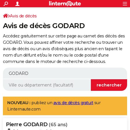
ACTUALITÉS
Connexion
S'inscrire
Avis de décès
Rechercher
Société
Education
Villes
Politique
Faits Divers
Monde
+
SPORT
Avis de décès GODARD
Football
Cyclisme
Forum
Coupe du monde 2026
Tennis
Rugby
CULTURE
Accédez gratuitement sur cette page au carnet des décès des
TNT
Cinéma
Musique
Programme TV
Streaming
Sorties cinéma
+
GODARD. Vous pouvez affiner votre recherche ou trouver un
FINANCE
avis de décès ou un avis d'obsèques plus ancien en tapant le
Impôts
Immobilier
Banque
Crédit
Retraite
Epargne
Risques naturels par ville
Assurance
AUTO
nom d'un défunt et/ou le nom ou le code postal d'une
commune dans le moteur de recherche ci-dessous.
Réserver un essai
Berlines
Forum auto
Essais
Citadines
SUV
+
HIGH-TECH
Meilleur smartphone
Ordinateurs
Guide high-tech
Mobiles
Internet
Jeux vidéo
+
BRICOLAGE
Aménagement intérieur
Cuisine
Jardinage
+
Forum
Extérieur
Salle de bains
Rangement
WEEK-END
Escapades
Expositions
Week-end nature
Guides de France
Patrimoine
Musées
+
LIFESTYLE
NOUVEAU :
publiez un
avis de décès gratuit
sur
Linternaute.com
Bien-être
Mode
+
Art de vivre
Loisirs
Modes de vie
SANTE
Pierre GODARD
Guide de la santé
Médicaments
+
Alimentation
Maladies
Sommeil
(65 ans)
VOYAGE