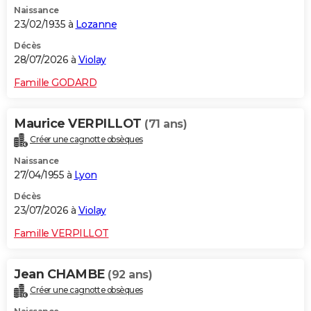
Naissance
City break
Voyage de noces
Climat
Destinations
Voyage nature
Forum
+
PHOTO
23/02/1935 à
Lozanne
GUIDES D'ACHAT
Décès
28/07/2026 à
Violay
BONS PLANS
Famille GODARD
CARTE DE VOEUX
Maurice VERPILLOT
(71 ans)
Carte Bonne année
Carte Pâques
Carte de Noël
Carte Saint-Valentin
Carte d'anniversaire
DICTIONNAIRE
Créer une cagnotte obsèques
Biographies
Expressions
Dictionnaire
Citations
Proverbes
PROGRAMME TV
Naissance
27/04/1955 à
Lyon
COPAINS D'AVANT
Décès
23/07/2026 à
Violay
Se connecter
Collèges
Universités
Service militaire
S'inscrire
Lycées
Primaires
Entreprises
Avis de recherche
AVIS DE DÉCÈS
Famille VERPILLOT
FORUM
Lifestyle
Sport
Television
Cinema
Bricolage
Culture
Auto
Voyage
Jean CHAMBE
(92 ans)
Créer une cagnotte obsèques