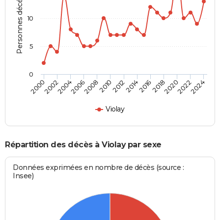
Personnes décédées
10
5
0
2000
2006
2012
2018
2024
2004
2010
2016
2022
2002
2008
2014
2020
Violay
Répartition des décès à Violay par sexe
Données exprimées en nombre de décès (source :
Insee)