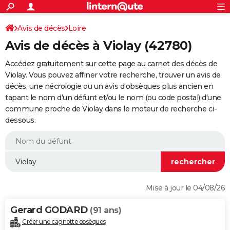
ACTUALITÉS
Connexion
S'inscrire
Avis de décès
Loire
Rechercher
Société
Education
Villes
Politique
Faits Divers
Monde
+
SPORT
Avis de décès à Violay (42780)
Football
Cyclisme
Forum
Coupe du monde 2026
Tennis
Rugby
CULTURE
Accédez gratuitement sur cette page au carnet des décès de
TNT
Cinéma
Musique
Programme TV
Streaming
Sorties cinéma
+
Violay. Vous pouvez affiner votre recherche, trouver un avis de
FINANCE
décès, une nécrologie ou un avis d'obsèques plus ancien en
Impôts
Immobilier
Banque
Crédit
Retraite
Epargne
Risques naturels par ville
Assurance
AUTO
tapant le nom d'un défunt et/ou le nom (ou code postal) d'une
commune proche de Violay dans le moteur de recherche ci-
Réserver un essai
Berlines
Forum auto
Essais
Citadines
SUV
+
HIGH-TECH
dessous.
Meilleur smartphone
Ordinateurs
Guide high-tech
Mobiles
Internet
Jeux vidéo
+
BRICOLAGE
Aménagement intérieur
Cuisine
Jardinage
+
Forum
Extérieur
Salle de bains
Rangement
WEEK-END
Escapades
Expositions
Week-end nature
Guides de France
Patrimoine
Musées
+
LIFESTYLE
Mise à jour le 04/08/26
Bien-être
Mode
+
Art de vivre
Loisirs
Modes de vie
SANTE
Gerard GODARD
(91 ans)
Guide de la santé
Médicaments
+
Alimentation
Maladies
Sommeil
VOYAGE
Créer une cagnotte obsèques