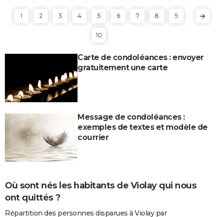
1
2
3
4
5
6
7
8
9
10
Carte de condoléances : envoyer
gratuitement une carte
Message de condoléances :
exemples de textes et modèle de
courrier
Où sont nés les habitants de Violay qui nous
ont quittés ?
Répartition des personnes disparues à Violay par