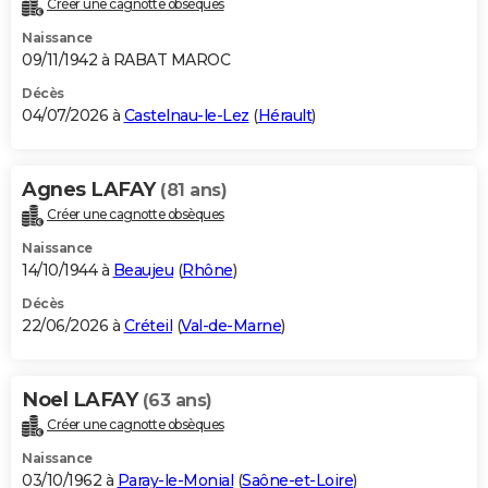
Créer une cagnotte obsèques
City break
Voyage de noces
Climat
Destinations
Voyage nature
Forum
+
PHOTO
Naissance
09/11/1942 à RABAT MAROC
GUIDES D'ACHAT
Décès
04/07/2026 à
Castelnau-le-Lez
(
Hérault
)
BONS PLANS
CARTE DE VOEUX
Agnes LAFAY
(81 ans)
Carte Bonne année
Carte Pâques
Carte de Noël
Carte Saint-Valentin
Carte d'anniversaire
DICTIONNAIRE
Créer une cagnotte obsèques
Biographies
Expressions
Dictionnaire
Citations
Proverbes
PROGRAMME TV
Naissance
14/10/1944 à
Beaujeu
(
Rhône
)
COPAINS D'AVANT
Décès
22/06/2026 à
Créteil
(
Val-de-Marne
)
Se connecter
Collèges
Universités
Service militaire
S'inscrire
Lycées
Primaires
Entreprises
Avis de recherche
AVIS DE DÉCÈS
FORUM
Noel LAFAY
(63 ans)
Lifestyle
Sport
Television
Cinema
Bricolage
Culture
Auto
Voyage
Créer une cagnotte obsèques
Naissance
03/10/1962 à
Paray-le-Monial
(
Saône-et-Loire
)