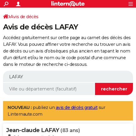
ACTUALITÉS
Connexion
S'inscrire
Avis de décès
Rechercher
Société
Education
Villes
Politique
Faits Divers
Monde
+
SPORT
Avis de décès LAFAY
Football
Cyclisme
Forum
Coupe du monde 2026
Tennis
Rugby
CULTURE
Accédez gratuitement sur cette page au carnet des décès des
TNT
Cinéma
Musique
Programme TV
Streaming
Sorties cinéma
+
LAFAY. Vous pouvez affiner votre recherche ou trouver un avis
FINANCE
de décès ou un avis d'obsèques plus ancien en tapant le nom
Impôts
Immobilier
Banque
Crédit
Retraite
Epargne
Risques naturels par ville
Assurance
AUTO
d'un défunt et/ou le nom ou le code postal d'une commune
dans le moteur de recherche ci-dessous.
Réserver un essai
Berlines
Forum auto
Essais
Citadines
SUV
+
HIGH-TECH
Meilleur smartphone
Ordinateurs
Guide high-tech
Mobiles
Internet
Jeux vidéo
+
BRICOLAGE
Aménagement intérieur
Cuisine
Jardinage
+
Forum
Extérieur
Salle de bains
Rangement
WEEK-END
Escapades
Expositions
Week-end nature
Guides de France
Patrimoine
Musées
+
LIFESTYLE
NOUVEAU :
publiez un
avis de décès gratuit
sur
Linternaute.com
Bien-être
Mode
+
Art de vivre
Loisirs
Modes de vie
SANTE
Jean-claude LAFAY
Guide de la santé
Médicaments
+
Alimentation
Maladies
Sommeil
(83 ans)
VOYAGE