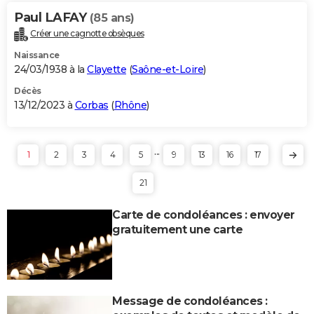
Paul LAFAY
(85 ans)
Créer une cagnotte obsèques
Naissance
24/03/1938 à la
Clayette
(
Saône-et-Loire
)
Décès
13/12/2023 à
Corbas
(
Rhône
)
...
1
2
3
4
5
9
13
16
17
21
Carte de condoléances : envoyer
gratuitement une carte
Message de condoléances :