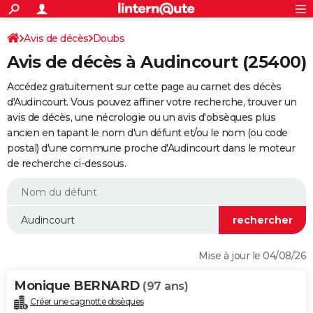
ACTUALITÉS
Connexion
S'inscrire
Avis de décès
Doubs
Rechercher
Société
Education
Villes
Politique
Faits Divers
Monde
+
SPORT
Avis de décès à Audincourt (25400)
Football
Cyclisme
Forum
Coupe du monde 2026
Tennis
Rugby
CULTURE
Accédez gratuitement sur cette page au carnet des décès
TNT
Cinéma
Musique
Programme TV
Streaming
Sorties cinéma
+
d'Audincourt. Vous pouvez affiner votre recherche, trouver un
FINANCE
avis de décès, une nécrologie ou un avis d'obsèques plus
Impôts
Immobilier
Banque
Crédit
Retraite
Epargne
Risques naturels par ville
Assurance
AUTO
ancien en tapant le nom d'un défunt et/ou le nom (ou code
postal) d'une commune proche d'Audincourt dans le moteur
Réserver un essai
Berlines
Forum auto
Essais
Citadines
SUV
+
HIGH-TECH
de recherche ci-dessous.
Meilleur smartphone
Ordinateurs
Guide high-tech
Mobiles
Internet
Jeux vidéo
+
BRICOLAGE
Aménagement intérieur
Cuisine
Jardinage
+
Forum
Extérieur
Salle de bains
Rangement
WEEK-END
Escapades
Expositions
Week-end nature
Guides de France
Patrimoine
Musées
+
LIFESTYLE
Mise à jour le 04/08/26
Bien-être
Mode
+
Art de vivre
Loisirs
Modes de vie
SANTE
Monique BERNARD
(97 ans)
Guide de la santé
Médicaments
+
Alimentation
Maladies
Sommeil
VOYAGE
Créer une cagnotte obsèques