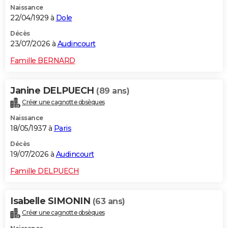
Naissance
City break
Voyage de noces
Climat
Destinations
Voyage nature
Forum
+
PHOTO
22/04/1929 à
Dole
GUIDES D'ACHAT
Décès
23/07/2026 à
Audincourt
BONS PLANS
Famille BERNARD
CARTE DE VOEUX
Janine DELPUECH
(89 ans)
Carte Bonne année
Carte Pâques
Carte de Noël
Carte Saint-Valentin
Carte d'anniversaire
DICTIONNAIRE
Créer une cagnotte obsèques
Biographies
Expressions
Dictionnaire
Citations
Proverbes
PROGRAMME TV
Naissance
18/05/1937 à
Paris
COPAINS D'AVANT
Décès
19/07/2026 à
Audincourt
Se connecter
Collèges
Universités
Service militaire
S'inscrire
Lycées
Primaires
Entreprises
Avis de recherche
AVIS DE DÉCÈS
Famille DELPUECH
FORUM
Lifestyle
Sport
Television
Cinema
Bricolage
Culture
Auto
Voyage
Isabelle SIMONIN
(63 ans)
Créer une cagnotte obsèques