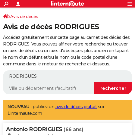
ACTUALITÉS
Connexion
S'inscrire
Avis de décès
Rechercher
Société
Education
Villes
Politique
Faits Divers
Monde
+
SPORT
Avis de décès RODRIGUES
Football
Cyclisme
Forum
Coupe du monde 2026
Tennis
Rugby
CULTURE
Accédez gratuitement sur cette page au carnet des décès des
TNT
Cinéma
Musique
Programme TV
Streaming
Sorties cinéma
+
RODRIGUES. Vous pouvez affiner votre recherche ou trouver
FINANCE
un avis de décès ou un avis d'obsèques plus ancien en tapant
Impôts
Immobilier
Banque
Crédit
Retraite
Epargne
Risques naturels par ville
Assurance
AUTO
le nom d'un défunt et/ou le nom ou le code postal d'une
commune dans le moteur de recherche ci-dessous.
Réserver un essai
Berlines
Forum auto
Essais
Citadines
SUV
+
HIGH-TECH
Meilleur smartphone
Ordinateurs
Guide high-tech
Mobiles
Internet
Jeux vidéo
+
BRICOLAGE
Aménagement intérieur
Cuisine
Jardinage
+
Forum
Extérieur
Salle de bains
Rangement
WEEK-END
Escapades
Expositions
Week-end nature
Guides de France
Patrimoine
Musées
+
LIFESTYLE
NOUVEAU :
publiez un
avis de décès gratuit
sur
Linternaute.com
Bien-être
Mode
+
Art de vivre
Loisirs
Modes de vie
SANTE
Antonio RODRIGUES
Guide de la santé
Médicaments
+
Alimentation
Maladies
Sommeil
(66 ans)
VOYAGE