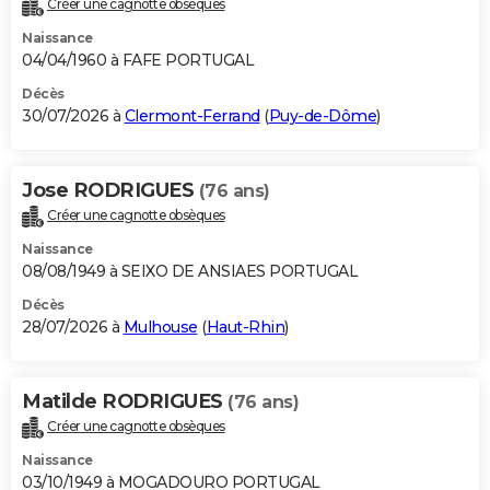
Créer une cagnotte obsèques
City break
Voyage de noces
Climat
Destinations
Voyage nature
Forum
+
PHOTO
Naissance
04/04/1960 à FAFE PORTUGAL
GUIDES D'ACHAT
Décès
30/07/2026 à
Clermont-Ferrand
(
Puy-de-Dôme
)
BONS PLANS
CARTE DE VOEUX
Jose RODRIGUES
(76 ans)
Carte Bonne année
Carte Pâques
Carte de Noël
Carte Saint-Valentin
Carte d'anniversaire
DICTIONNAIRE
Créer une cagnotte obsèques
Biographies
Expressions
Dictionnaire
Citations
Proverbes
PROGRAMME TV
Naissance
08/08/1949 à SEIXO DE ANSIAES PORTUGAL
COPAINS D'AVANT
Décès
28/07/2026 à
Mulhouse
(
Haut-Rhin
)
Se connecter
Collèges
Universités
Service militaire
S'inscrire
Lycées
Primaires
Entreprises
Avis de recherche
AVIS DE DÉCÈS
FORUM
Matilde RODRIGUES
(76 ans)
Lifestyle
Sport
Television
Cinema
Bricolage
Culture
Auto
Voyage
Créer une cagnotte obsèques
Naissance
03/10/1949 à MOGADOURO PORTUGAL