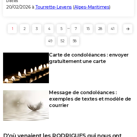
Décès
20/02/2026 à
Tourrette-Levens
(
Alpes-Maritimes
)
...
1
2
3
4
5
7
15
28
41
49
52
58
Carte de condoléances : envoyer
gratuitement une carte
Message de condoléances :
exemples de textes et modèle de
courrier
D'où venaient les RODRIGUES qui nous ont