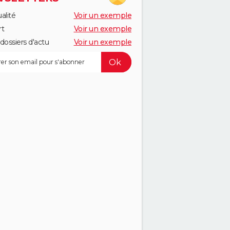
alité
Voir un exemple
rt
Voir un exemple
dossiers d'actu
Voir un exemple