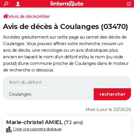
ACTUALITÉS
Connexion
S'inscrire
Avis de décès
Allier
Rechercher
Société
Education
Villes
Politique
Faits Divers
Monde
+
SPORT
Avis de décès à Coulanges (03470)
Football
Cyclisme
Forum
Coupe du monde 2026
Tennis
Rugby
CULTURE
Accédez gratuitement sur cette page au carnet des décès de
TNT
Cinéma
Musique
Programme TV
Streaming
Sorties cinéma
+
Coulanges. Vous pouvez affiner votre recherche, trouver un
FINANCE
avis de décès, une nécrologie ou un avis d'obsèques plus
Impôts
Immobilier
Banque
Crédit
Retraite
Epargne
Risques naturels par ville
Assurance
AUTO
ancien en tapant le nom d'un défunt et/ou le nom (ou code
postal) d'une commune proche de Coulanges dans le moteur
Réserver un essai
Berlines
Forum auto
Essais
Citadines
SUV
+
HIGH-TECH
de recherche ci-dessous.
Meilleur smartphone
Ordinateurs
Guide high-tech
Mobiles
Internet
Jeux vidéo
+
BRICOLAGE
Aménagement intérieur
Cuisine
Jardinage
+
Forum
Extérieur
Salle de bains
Rangement
WEEK-END
Escapades
Expositions
Week-end nature
Guides de France
Patrimoine
Musées
+
LIFESTYLE
Mise à jour le 25/06/26
Bien-être
Mode
+
Art de vivre
Loisirs
Modes de vie
SANTE
Marie-christel AMIEL
(72 ans)
Guide de la santé
Médicaments
+
Alimentation
Maladies
Sommeil
VOYAGE
Créer une cagnotte obsèques