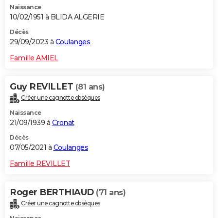
Naissance
City break
Voyage de noces
Climat
Destinations
Voyage nature
Forum
+
PHOTO
10/02/1951 à BLIDA ALGERIE
GUIDES D'ACHAT
Décès
29/09/2023 à
Coulanges
BONS PLANS
Famille AMIEL
CARTE DE VOEUX
Guy REVILLET
(81 ans)
Carte Bonne année
Carte Pâques
Carte de Noël
Carte Saint-Valentin
Carte d'anniversaire
DICTIONNAIRE
Créer une cagnotte obsèques
Biographies
Expressions
Dictionnaire
Citations
Proverbes
PROGRAMME TV
Naissance
21/09/1939 à
Cronat
COPAINS D'AVANT
Décès
07/05/2021 à
Coulanges
Se connecter
Collèges
Universités
Service militaire
S'inscrire
Lycées
Primaires
Entreprises
Avis de recherche
AVIS DE DÉCÈS
Famille REVILLET
FORUM
Lifestyle
Sport
Television
Cinema
Bricolage
Culture
Auto
Voyage
Roger BERTHIAUD
(71 ans)
Créer une cagnotte obsèques