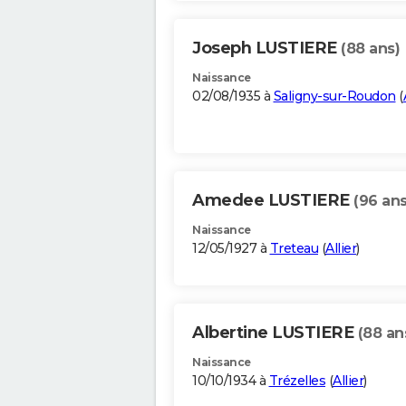
Joseph LUSTIERE
(88 ans)
Naissance
02/08/1935 à
Saligny-sur-Roudon
(
Amedee LUSTIERE
(96 ans
Naissance
12/05/1927 à
Treteau
(
Allier
)
Albertine LUSTIERE
(88 an
Naissance
10/10/1934 à
Trézelles
(
Allier
)