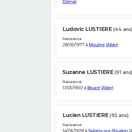
Dôme
)
Ludovic LUSTIERE
(44 ans
Naissance
28/05/1977 à
Moulins
(
Allier
)
Suzanne LUSTIERE
(91 ans
Naissance
11/05/1930 à
Boucé
(
Allier
)
Lucien LUSTIERE
(92 ans)
Naissance
14/06/1928 à
Saligny-sur-Roudon
(
A