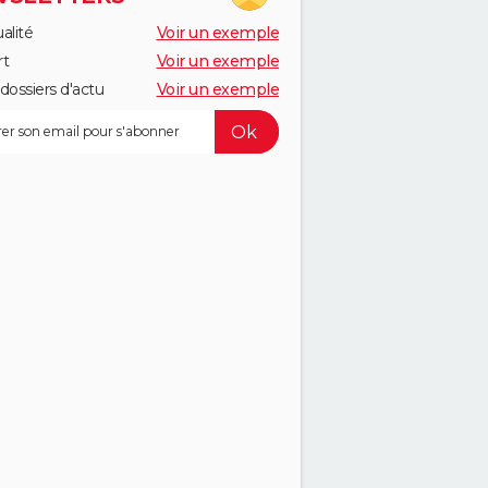
alité
Voir un exemple
rt
Voir un exemple
dossiers d'actu
Voir un exemple