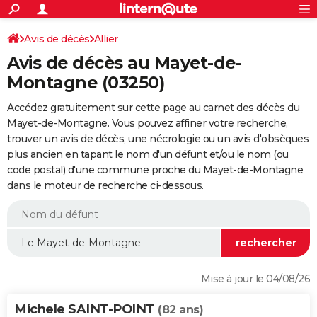
ACTUALITÉS
Connexion
S'inscrire
Avis de décès
Allier
Rechercher
Société
Education
Villes
Politique
Faits Divers
Monde
+
SPORT
Avis de décès au Mayet-de-
Football
Cyclisme
Forum
Coupe du monde 2026
Tennis
Rugby
CULTURE
Montagne (03250)
TNT
Cinéma
Musique
Programme TV
Streaming
Sorties cinéma
+
FINANCE
Accédez gratuitement sur cette page au carnet des décès du
Mayet-de-Montagne. Vous pouvez affiner votre recherche,
Impôts
Immobilier
Banque
Crédit
Retraite
Epargne
Risques naturels par ville
Assurance
AUTO
trouver un avis de décès, une nécrologie ou un avis d'obsèques
plus ancien en tapant le nom d'un défunt et/ou le nom (ou
Réserver un essai
Berlines
Forum auto
Essais
Citadines
SUV
+
HIGH-TECH
code postal) d'une commune proche du Mayet-de-Montagne
dans le moteur de recherche ci-dessous.
Meilleur smartphone
Ordinateurs
Guide high-tech
Mobiles
Internet
Jeux vidéo
+
BRICOLAGE
Aménagement intérieur
Cuisine
Jardinage
+
Forum
Extérieur
Salle de bains
Rangement
WEEK-END
Escapades
Expositions
Week-end nature
Guides de France
Patrimoine
Musées
+
LIFESTYLE
Bien-être
Mode
+
Art de vivre
Loisirs
Modes de vie
SANTE
Mise à jour le 04/08/26
Guide de la santé
Médicaments
+
Alimentation
Maladies
Sommeil
VOYAGE
Michele SAINT-POINT
(82 ans)