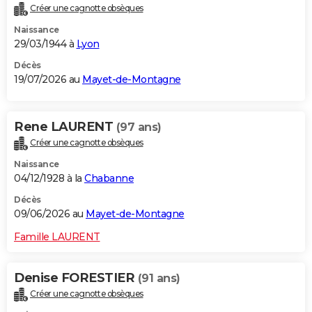
Créer une cagnotte obsèques
City break
Voyage de noces
Climat
Destinations
Voyage nature
Forum
+
PHOTO
Naissance
29/03/1944 à
Lyon
GUIDES D'ACHAT
Décès
BONS PLANS
19/07/2026 au
Mayet-de-Montagne
CARTE DE VOEUX
Rene LAURENT
(97 ans)
Carte Bonne année
Carte Pâques
Carte de Noël
Carte Saint-Valentin
Carte d'anniversaire
DICTIONNAIRE
Créer une cagnotte obsèques
Biographies
Expressions
Dictionnaire
Citations
Proverbes
PROGRAMME TV
Naissance
04/12/1928 à la
Chabanne
COPAINS D'AVANT
Décès
Se connecter
Collèges
Universités
Service militaire
S'inscrire
Lycées
Primaires
Entreprises
Avis de recherche
09/06/2026 au
Mayet-de-Montagne
AVIS DE DÉCÈS
Famille LAURENT
FORUM
Lifestyle
Sport
Television
Cinema
Bricolage
Culture
Auto
Voyage
Denise FORESTIER
(91 ans)
Créer une cagnotte obsèques