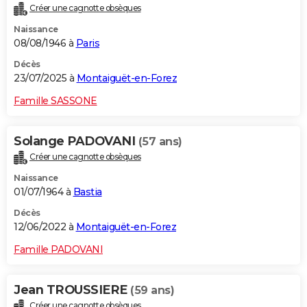
Créer une cagnotte obsèques
City break
Voyage de noces
Climat
Destinations
Voyage nature
Forum
+
PHOTO
Naissance
08/08/1946 à
Paris
GUIDES D'ACHAT
Décès
BONS PLANS
23/07/2025 à
Montaiguët-en-Forez
CARTE DE VOEUX
Famille SASSONE
Carte Bonne année
Carte Pâques
Carte de Noël
Carte Saint-Valentin
Carte d'anniversaire
DICTIONNAIRE
Solange PADOVANI
(57 ans)
Biographies
Expressions
Dictionnaire
Citations
Proverbes
PROGRAMME TV
Créer une cagnotte obsèques
Naissance
COPAINS D'AVANT
01/07/1964 à
Bastia
Se connecter
Collèges
Universités
Service militaire
S'inscrire
Lycées
Primaires
Entreprises
Avis de recherche
AVIS DE DÉCÈS
Décès
12/06/2022 à
Montaiguët-en-Forez
FORUM
Famille PADOVANI
Lifestyle
Sport
Television
Cinema
Bricolage
Culture
Auto
Voyage
Jean TROUSSIERE
(59 ans)
Créer une cagnotte obsèques