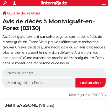
ACTUALITÉS
Connexion
S'inscrire
Avis de décès
Allier
Rechercher
Société
Education
Villes
Politique
Faits Divers
Monde
+
SPORT
Avis de décès à Montaiguët-en-
Football
Cyclisme
Forum
Coupe du monde 2026
Tennis
Rugby
CULTURE
Forez (03130)
TNT
Cinéma
Musique
Programme TV
Streaming
Sorties cinéma
+
FINANCE
Accédez gratuitement sur cette page au carnet des décès de
Montaiguët-en-Forez. Vous pouvez affiner votre recherche,
Impôts
Immobilier
Banque
Crédit
Retraite
Epargne
Risques naturels par ville
Assurance
AUTO
trouver un avis de décès, une nécrologie ou un avis d'obsèques
plus ancien en tapant le nom d'un défunt et/ou le nom (ou
Réserver un essai
Berlines
Forum auto
Essais
Citadines
SUV
+
HIGH-TECH
code postal) d'une commune proche de Montaiguët-en-Forez
dans le moteur de recherche ci-dessous.
Meilleur smartphone
Ordinateurs
Guide high-tech
Mobiles
Internet
Jeux vidéo
+
BRICOLAGE
Aménagement intérieur
Cuisine
Jardinage
+
Forum
Extérieur
Salle de bains
Rangement
WEEK-END
Escapades
Expositions
Week-end nature
Guides de France
Patrimoine
Musées
+
LIFESTYLE
Bien-être
Mode
+
Art de vivre
Loisirs
Modes de vie
SANTE
Mise à jour le 25/06/26
Guide de la santé
Médicaments
+
Alimentation
Maladies
Sommeil
VOYAGE
Jean SASSONE
(78 ans)