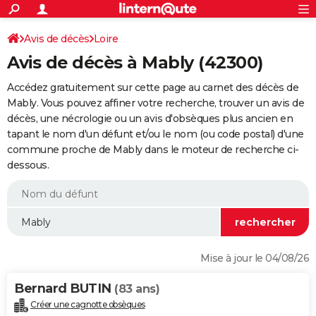
ACTUALITÉS
Connexion
S'inscrire
Avis de décès
Loire
Rechercher
Société
Education
Villes
Politique
Faits Divers
Monde
+
SPORT
Avis de décès à Mably (42300)
Football
Cyclisme
Forum
Coupe du monde 2026
Tennis
Rugby
CULTURE
Accédez gratuitement sur cette page au carnet des décès de
TNT
Cinéma
Musique
Programme TV
Streaming
Sorties cinéma
+
Mably. Vous pouvez affiner votre recherche, trouver un avis de
FINANCE
décès, une nécrologie ou un avis d'obsèques plus ancien en
Impôts
Immobilier
Banque
Crédit
Retraite
Epargne
Risques naturels par ville
Assurance
AUTO
tapant le nom d'un défunt et/ou le nom (ou code postal) d'une
commune proche de Mably dans le moteur de recherche ci-
Réserver un essai
Berlines
Forum auto
Essais
Citadines
SUV
+
HIGH-TECH
dessous.
Meilleur smartphone
Ordinateurs
Guide high-tech
Mobiles
Internet
Jeux vidéo
+
BRICOLAGE
Aménagement intérieur
Cuisine
Jardinage
+
Forum
Extérieur
Salle de bains
Rangement
WEEK-END
Escapades
Expositions
Week-end nature
Guides de France
Patrimoine
Musées
+
LIFESTYLE
Mise à jour le 04/08/26
Bien-être
Mode
+
Art de vivre
Loisirs
Modes de vie
SANTE
Bernard BUTIN
(83 ans)
Guide de la santé
Médicaments
+
Alimentation
Maladies
Sommeil
VOYAGE
Créer une cagnotte obsèques