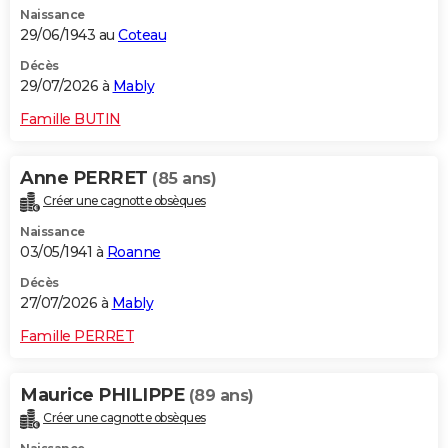
Naissance
City break
Voyage de noces
Climat
Destinations
Voyage nature
Forum
+
PHOTO
29/06/1943 au
Coteau
GUIDES D'ACHAT
Décès
29/07/2026 à
Mably
BONS PLANS
Famille BUTIN
CARTE DE VOEUX
Anne PERRET
(85 ans)
Carte Bonne année
Carte Pâques
Carte de Noël
Carte Saint-Valentin
Carte d'anniversaire
DICTIONNAIRE
Créer une cagnotte obsèques
Biographies
Expressions
Dictionnaire
Citations
Proverbes
PROGRAMME TV
Naissance
03/05/1941 à
Roanne
COPAINS D'AVANT
Décès
27/07/2026 à
Mably
Se connecter
Collèges
Universités
Service militaire
S'inscrire
Lycées
Primaires
Entreprises
Avis de recherche
AVIS DE DÉCÈS
Famille PERRET
FORUM
Lifestyle
Sport
Television
Cinema
Bricolage
Culture
Auto
Voyage
Maurice PHILIPPE
(89 ans)
Créer une cagnotte obsèques