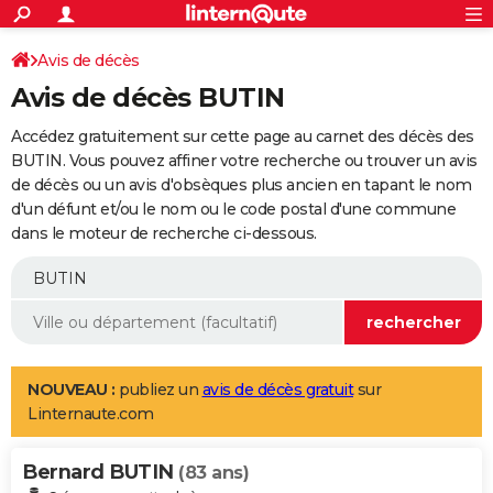
ACTUALITÉS
Connexion
S'inscrire
Avis de décès
Rechercher
Société
Education
Villes
Politique
Faits Divers
Monde
+
SPORT
Avis de décès BUTIN
Football
Cyclisme
Forum
Coupe du monde 2026
Tennis
Rugby
CULTURE
Accédez gratuitement sur cette page au carnet des décès des
TNT
Cinéma
Musique
Programme TV
Streaming
Sorties cinéma
+
BUTIN. Vous pouvez affiner votre recherche ou trouver un avis
FINANCE
de décès ou un avis d'obsèques plus ancien en tapant le nom
Impôts
Immobilier
Banque
Crédit
Retraite
Epargne
Risques naturels par ville
Assurance
AUTO
d'un défunt et/ou le nom ou le code postal d'une commune
dans le moteur de recherche ci-dessous.
Réserver un essai
Berlines
Forum auto
Essais
Citadines
SUV
+
HIGH-TECH
Meilleur smartphone
Ordinateurs
Guide high-tech
Mobiles
Internet
Jeux vidéo
+
BRICOLAGE
Aménagement intérieur
Cuisine
Jardinage
+
Forum
Extérieur
Salle de bains
Rangement
WEEK-END
Escapades
Expositions
Week-end nature
Guides de France
Patrimoine
Musées
+
LIFESTYLE
NOUVEAU :
publiez un
avis de décès gratuit
sur
Linternaute.com
Bien-être
Mode
+
Art de vivre
Loisirs
Modes de vie
SANTE
Bernard BUTIN
Guide de la santé
Médicaments
+
Alimentation
Maladies
Sommeil
(83 ans)
VOYAGE