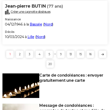
Jean-pierre BUTIN
(77 ans)
Créer une cagnotte obsèques
Naissance
04/12/1946 à la
Bassée
(
Nord
)
Décès
10/03/2024 à
Lille
(
Nord
)
...
1
2
3
4
5
9
13
15
16
20
Carte de condoléances : envoyer
gratuitement une carte
Message de condoléances :