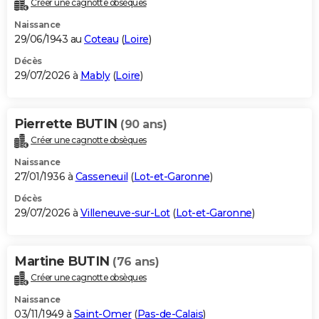
Créer une cagnotte obsèques
City break
Voyage de noces
Climat
Destinations
Voyage nature
Forum
+
PHOTO
Naissance
29/06/1943 au
Coteau
(
Loire
)
GUIDES D'ACHAT
Décès
29/07/2026 à
Mably
(
Loire
)
BONS PLANS
CARTE DE VOEUX
Pierrette BUTIN
(90 ans)
Carte Bonne année
Carte Pâques
Carte de Noël
Carte Saint-Valentin
Carte d'anniversaire
DICTIONNAIRE
Créer une cagnotte obsèques
Biographies
Expressions
Dictionnaire
Citations
Proverbes
PROGRAMME TV
Naissance
27/01/1936 à
Casseneuil
(
Lot-et-Garonne
)
COPAINS D'AVANT
Décès
29/07/2026 à
Villeneuve-sur-Lot
(
Lot-et-Garonne
)
Se connecter
Collèges
Universités
Service militaire
S'inscrire
Lycées
Primaires
Entreprises
Avis de recherche
AVIS DE DÉCÈS
FORUM
Martine BUTIN
(76 ans)
Lifestyle
Sport
Television
Cinema
Bricolage
Culture
Auto
Voyage
Créer une cagnotte obsèques
Naissance
03/11/1949 à
Saint-Omer
(
Pas-de-Calais
)