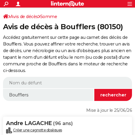
ACTUALITÉS
Connexion
S'inscrire
Avis de décès
Somme
Rechercher
Société
Education
Villes
Politique
Faits Divers
Monde
+
SPORT
Avis de décès à Boufflers (80150)
Football
Cyclisme
Forum
Coupe du monde 2026
Tennis
Rugby
CULTURE
Accédez gratuitement sur cette page au carnet des décès de
TNT
Cinéma
Musique
Programme TV
Streaming
Sorties cinéma
+
Boufflers. Vous pouvez affiner votre recherche, trouver un avis
FINANCE
de décès, une nécrologie ou un avis d'obsèques plus ancien en
Impôts
Immobilier
Banque
Crédit
Retraite
Epargne
Risques naturels par ville
Assurance
AUTO
tapant le nom d'un défunt et/ou le nom (ou code postal) d'une
commune proche de Boufflers dans le moteur de recherche
Réserver un essai
Berlines
Forum auto
Essais
Citadines
SUV
+
HIGH-TECH
ci-dessous.
Meilleur smartphone
Ordinateurs
Guide high-tech
Mobiles
Internet
Jeux vidéo
+
BRICOLAGE
Aménagement intérieur
Cuisine
Jardinage
+
Forum
Extérieur
Salle de bains
Rangement
WEEK-END
Escapades
Expositions
Week-end nature
Guides de France
Patrimoine
Musées
+
LIFESTYLE
Mise à jour le 25/06/26
Bien-être
Mode
+
Art de vivre
Loisirs
Modes de vie
SANTE
Andre LAGACHE
(96 ans)
Guide de la santé
Médicaments
+
Alimentation
Maladies
Sommeil
VOYAGE
Créer une cagnotte obsèques