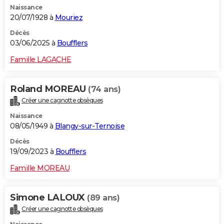
Naissance
City break
Voyage de noces
Climat
Destinations
Voyage nature
Forum
+
PHOTO
20/07/1928 à
Mouriez
GUIDES D'ACHAT
Décès
03/06/2025 à
Boufflers
BONS PLANS
Famille LAGACHE
CARTE DE VOEUX
Roland MOREAU
(74 ans)
Carte Bonne année
Carte Pâques
Carte de Noël
Carte Saint-Valentin
Carte d'anniversaire
DICTIONNAIRE
Créer une cagnotte obsèques
Biographies
Expressions
Dictionnaire
Citations
Proverbes
PROGRAMME TV
Naissance
08/05/1949 à
Blangy-sur-Ternoise
COPAINS D'AVANT
Décès
19/09/2023 à
Boufflers
Se connecter
Collèges
Universités
Service militaire
S'inscrire
Lycées
Primaires
Entreprises
Avis de recherche
AVIS DE DÉCÈS
Famille MOREAU
FORUM
Lifestyle
Sport
Television
Cinema
Bricolage
Culture
Auto
Voyage
Simone LALOUX
(89 ans)
Créer une cagnotte obsèques