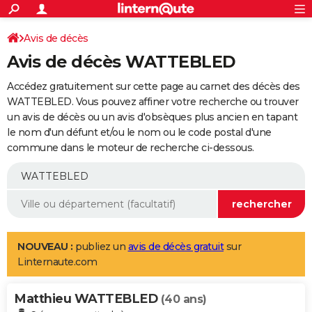
ACTUALITÉS
Connexion
S'inscrire
Avis de décès
Rechercher
Société
Education
Villes
Politique
Faits Divers
Monde
+
SPORT
Avis de décès WATTEBLED
Football
Cyclisme
Forum
Coupe du monde 2026
Tennis
Rugby
CULTURE
Accédez gratuitement sur cette page au carnet des décès des
TNT
Cinéma
Musique
Programme TV
Streaming
Sorties cinéma
+
WATTEBLED. Vous pouvez affiner votre recherche ou trouver
FINANCE
un avis de décès ou un avis d'obsèques plus ancien en tapant
Impôts
Immobilier
Banque
Crédit
Retraite
Epargne
Risques naturels par ville
Assurance
AUTO
le nom d'un défunt et/ou le nom ou le code postal d'une
commune dans le moteur de recherche ci-dessous.
Réserver un essai
Berlines
Forum auto
Essais
Citadines
SUV
+
HIGH-TECH
Meilleur smartphone
Ordinateurs
Guide high-tech
Mobiles
Internet
Jeux vidéo
+
BRICOLAGE
Aménagement intérieur
Cuisine
Jardinage
+
Forum
Extérieur
Salle de bains
Rangement
WEEK-END
Escapades
Expositions
Week-end nature
Guides de France
Patrimoine
Musées
+
LIFESTYLE
NOUVEAU :
publiez un
avis de décès gratuit
sur
Linternaute.com
Bien-être
Mode
+
Art de vivre
Loisirs
Modes de vie
SANTE
Matthieu WATTEBLED
Guide de la santé
Médicaments
+
Alimentation
Maladies
Sommeil
(40 ans)
VOYAGE