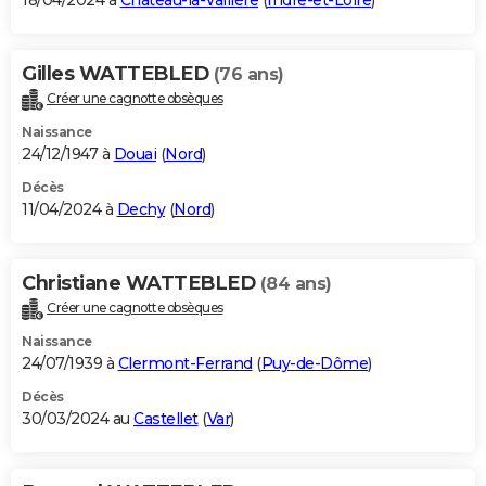
18/04/2024 à
Château-la-Vallière
(
Indre-et-Loire
)
Gilles WATTEBLED
(76 ans)
Créer une cagnotte obsèques
Naissance
24/12/1947 à
Douai
(
Nord
)
Décès
11/04/2024 à
Dechy
(
Nord
)
Christiane WATTEBLED
(84 ans)
Créer une cagnotte obsèques
Naissance
24/07/1939 à
Clermont-Ferrand
(
Puy-de-Dôme
)
Décès
30/03/2024 au
Castellet
(
Var
)