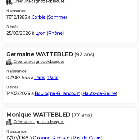
Créer une cagnotte obsèques
City break
Voyage de noces
Climat
Destinations
Voyage nature
Forum
+
PHOTO
Naissance
17/12/1985 à
Corbie
(
Somme
)
GUIDES D'ACHAT
Décès
25/03/2026 à
Lyon
(
Rhône
)
BONS PLANS
CARTE DE VOEUX
Germaine WATTEBLED
(92 ans)
Carte Bonne année
Carte Pâques
Carte de Noël
Carte Saint-Valentin
Carte d'anniversaire
DICTIONNAIRE
Créer une cagnotte obsèques
Biographies
Expressions
Dictionnaire
Citations
Proverbes
PROGRAMME TV
Naissance
07/08/1933 à
Paris
(
Paris
)
COPAINS D'AVANT
Décès
14/03/2026 à
Boulogne-Billancourt
(
Hauts-de-Seine
)
Se connecter
Collèges
Universités
Service militaire
S'inscrire
Lycées
Primaires
Entreprises
Avis de recherche
AVIS DE DÉCÈS
FORUM
Monique WATTEBLED
(77 ans)
Lifestyle
Sport
Television
Cinema
Bricolage
Culture
Auto
Voyage
Créer une cagnotte obsèques
Naissance
17/07/1948 à
Calonne-Ricouart
(
Pas-de-Calais
)