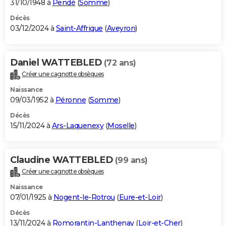
31/10/1948 à
Pendé
(
Somme
)
Décès
03/12/2024 à
Saint-Affrique
(
Aveyron
)
Daniel WATTEBLED
(72 ans)
Créer une cagnotte obsèques
Naissance
09/03/1952 à
Péronne
(
Somme
)
Décès
15/11/2024 à
Ars-Laquenexy
(
Moselle
)
Claudine WATTEBLED
(99 ans)
Créer une cagnotte obsèques
Naissance
07/01/1925 à
Nogent-le-Rotrou
(
Eure-et-Loir
)
Décès
13/11/2024 à
Romorantin-Lanthenay
(
Loir-et-Cher
)