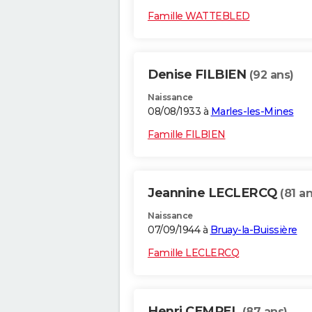
Famille WATTEBLED
Denise FILBIEN
(92 ans)
Naissance
08/08/1933 à
Marles-les-Mines
Famille FILBIEN
Jeannine LECLERCQ
(81 an
Naissance
07/09/1944 à
Bruay-la-Buissière
Famille LECLERCQ
Henri CEMPEL
(87 ans)