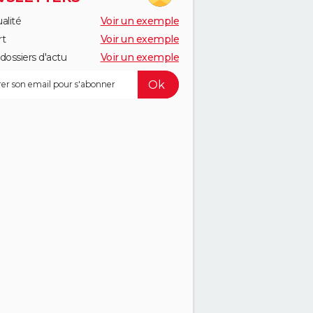
alité
Voir un exemple
rt
Voir un exemple
dossiers d'actu
Voir un exemple