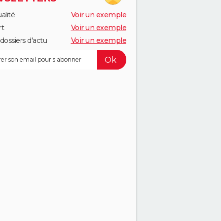
alité
Voir un exemple
rt
Voir un exemple
dossiers d'actu
Voir un exemple