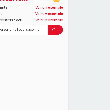
alité
Voir un exemple
rt
Voir un exemple
dossiers d'actu
Voir un exemple