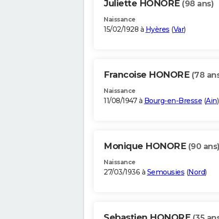
Juliette HONORE
(98 ans)
Naissance
15/02/1928 à
Hyères
(
Var
)
Francoise HONORE
(78 an
Naissance
11/08/1947 à
Bourg-en-Bresse
(
Ain
)
Monique HONORE
(90 ans
Naissance
27/03/1936 à
Semousies
(
Nord
)
Sebastien HONORE
(35 an