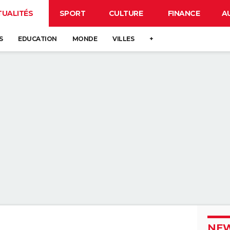
TUALITÉS
SPORT
CULTURE
FINANCE
A
S
EDUCATION
MONDE
VILLES
+
NEW