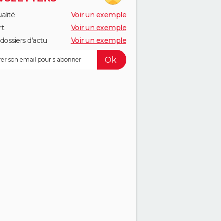
alité
Voir un exemple
rt
Voir un exemple
dossiers d'actu
Voir un exemple